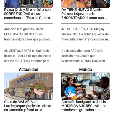
Raysa Ortiz y Sirena Ortiz son
¡YA TIENE NUEVO GALÁN!
SORPRENDIDAS en los
Pamela López habría
camerinos de ‘Esto es Guerra’
ENCONTRADO el amor con
tras FUERTE
joven empresario y Pati Lorena
ENFRENTAMIENTO con
la ECHA en VIVO
Atención inmigrantes | Uscis
¡NO SE GUARDÓ NADA! Magaly
Gabriel Moisés: “Gracias”
MODIFICA SUS REGLAS: Los
Medina TILDA a Milett Figueroa de
trámites migratorios que podrían
“mosquita muerta” y cuestiona su
necesitar tu prueba de ADN
RECONCILIACIÓN con Marcelo
Tinelli en TV argentina
ALIMENTOS GRATIS en California
Naldy Saldaña toma RADICAL
desde el 10 al 13 de agosto: Estos
decisión tras CHATS que
son los LUGARES y horarios para
evidenciarían INFIDELIDAD a su
recibir la ayuda
novio con animador de 'La Bella
Actualidad
Mundo
Luz': "Un día..."
Caso de MALARIA en
Atención inmigrantes | Uscis
Lambayeque: paciente estuvo
MODIFICA SUS REGLAS: Los
en Camerún y familiares
trámites migratorios que
denuncian demora en
podrían necesitar tu prueba de