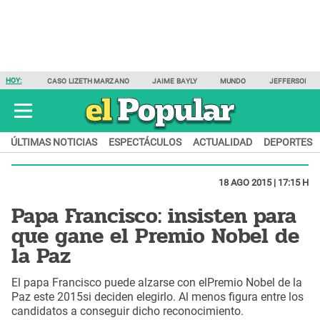
HOY:
CASO LIZETH MARZANO
JAIME BAYLY
MUNDO
JEFFERSON F
ÚLTIMAS NOTICIAS
ESPECTÁCULOS
ACTUALIDAD
DEPORTES
18 AGO 2015 | 17:15 H
Papa Francisco: insisten para
que gane el Premio Nobel de
la Paz
El papa Francisco puede alzarse con elPremio Nobel de la
Paz este 2015si deciden elegirlo. Al menos figura entre los
candidatos a conseguir dicho reconocimiento.