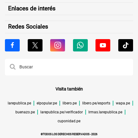
Enlaces de interés
Redes Sociales
Visita también
larepublica.pe
elpopular.pe
libero.pe
libero.pe/esports
wapa.pe
buenazo.pe
larepublica.pe/verificador
lrmas.larepublica.pe
cuponidad.pe
©TODOS LOS DERECHOS RESERVADOS -
2026