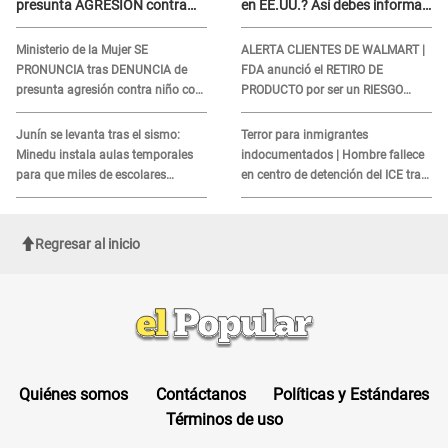
presunta AGRESIÓN contra
en EE.UU.? Así debes informar
serena GESTANTE en
sobre su muerte para EVITAR
Miraflores
COBROS
Ministerio de la Mujer SE
ALERTA CLIENTES DE WALMART |
PRONUNCIA tras DENUNCIA de
FDA anunció el RETIRO DE
presunta agresión contra niño con
PRODUCTO por ser un RIESGO
autismo en Surco
MORTAL para consumidores: ¿Cuál
es?
Junín se levanta tras el sismo:
Terror para inmigrantes
Minedu instala aulas temporales
indocumentados | Hombre fallece
para que miles de escolares
en centro de detención del ICE tras
vuelvan a clases
sufrir una "emergencia médica"
Regresar al inicio
Quiénes somos
Contáctanos
Políticas y Estándares
Términos de uso