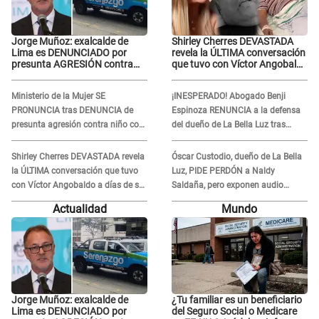
Jorge Muñoz: exalcalde de
Shirley Cherres DEVASTADA
Lima es DENUNCIADO por
revela la ÚLTIMA conversación
presunta AGRESIÓN contra
que tuvo con Víctor Angobaldo
serena GESTANTE en
a días de su inesperada
Miraflores
partida: "Hace dos semanas"
Ministerio de la Mujer SE
¡INESPERADO! Abogado Benji
PRONUNCIA tras DENUNCIA de
Espinoza RENUNCIA a la defensa
presunta agresión contra niño con
del dueño de La Bella Luz tras
autismo en Surco
difusión de POLÉMICO audio:
"Nada que defender"
Shirley Cherres DEVASTADA revela
Óscar Custodio, dueño de La Bella
la ÚLTIMA conversación que tuvo
Luz, PIDE PERDÓN a Naldy
con Víctor Angobaldo a días de su
Saldaña, pero exponen audio
inesperada partida: "Hace dos
donde le reclama por VIDEOS: "No
Actualidad
Mundo
semanas"
hay necesidad de grabar"
Jorge Muñoz: exalcalde de
¿Tu familiar es un beneficiario
Lima es DENUNCIADO por
del Seguro Social o Medicare