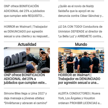
respetar la presunción de
respetar la presunción de
ONP ofrece BONIFICACIÓN
¿Quién es el novio de Naldy
inocencia"
inocencia"
ADICIONAL del 25% a jubilados
Saldaña que la apoyó en su
que cumplan este REQUISITO:
denuncia contra César Sánchez y
revisa si accedes aquí
confrontó al dueño de 'La Bella
Luz'?
HORROR en Walmart | Trabajador
¡LE DA CON TODO! Conductora de
es DENUNCIADO por agresión
Univision DEFIENDE al director de
sexual a una cliente y su respuesta
'La Bella Luz' y ARREMETE contra
INDIGNÓ A TODOS
Naldy Saldaña: “Muchas
Actualidad
Mundo
amantes...”
ONP ofrece BONIFICACIÓN
HORROR en Walmart |
ADICIONAL del 25% a
Trabajador es DENUNCIADO
jubilados que cumplan este
por agresión sexual a una
REQUISITO: revisa si accedes
cliente y su respuesta
aquí
INDIGNÓ A TODOS
Simone Biles llega a Lima 2027 y
ALERTA CONDUCTORES | Nueva
deja mensaje a jóvenes atletas:
York, Los Ángeles y Houston
“Diviértanse y abracen el camino”
ordenan PROHIBIR LICENCIAS a