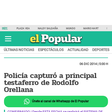
HOY:
PLAZA VEA
NALDY SALDAÑA
MUNDO
MARIO HART
SAM
ÚLTIMAS NOTICIAS
ESPECTÁCULOS
ACTUALIDAD
DEPORTES
06 DIC 2014 | 5:00 H
Policía capturó a principal
testaferro de Rodolfo
Orellana
Únete al canal de Whatsapp de El Popular
CONFIRMADO | Desde ESTA FECHA se reabrirá el SISTEMA DE