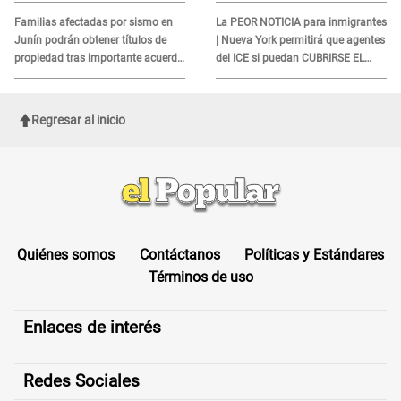
quienes no presenten ESTE
DOCUMENTO
Familias afectadas por sismo en
La PEOR NOTICIA para inmigrantes
Junín podrán obtener títulos de
| Nueva York permitirá que agentes
propiedad tras importante acuerdo
del ICE si puedan CUBRIRSE EL
de Cofopri
ROSTRO
Regresar al inicio
Quiénes somos
Contáctanos
Políticas y Estándares
Términos de uso
Enlaces de interés
Redes Sociales