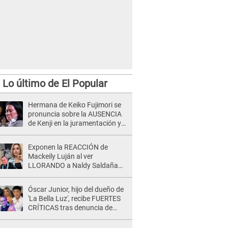
Lo último de El Popular
Hermana de Keiko Fujimori se
pronuncia sobre la AUSENCIA
de Kenji en la juramentación y
EXPONE cómo es su relación:
"El inconveniente..."
Exponen la REACCIÓN de
Mackeily Luján al ver
LLORANDO a Naldy Saldaña
tras AGRESIÓN de director de
'La Bella Luz': Esto hizo
Óscar Junior, hijo del dueño de
'La Bella Luz', recibe FUERTES
CRÍTICAS tras denuncia de
Naldy Saldaña contra su tío:
"Cómplice"