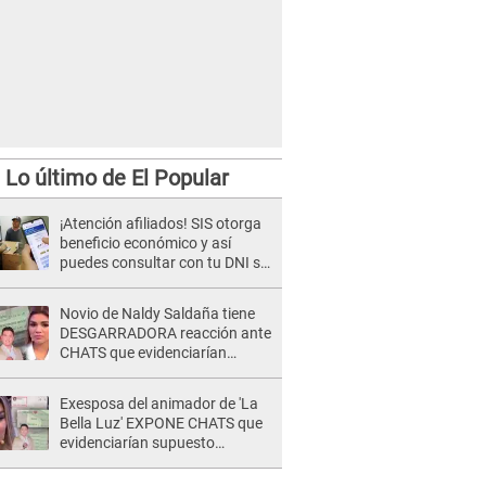
Lo último de El Popular
¡Atención afiliados! SIS otorga
beneficio económico y así
puedes consultar con tu DNI si
te corresponde
Novio de Naldy Saldaña tiene
DESGARRADORA reacción ante
CHATS que evidenciarían
INFIDELIDAD con animador de
'La Bella Luz': "Se puso..."
Exesposa del animador de 'La
Bella Luz' EXPONE CHATS que
evidenciarían supuesto
romance clandestino con Naldy
Saldaña, pese a tener pareja