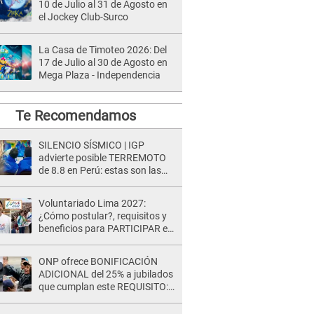
10 de Julio al 31 de Agosto en
el Jockey Club-Surco
La Casa de Timoteo 2026: Del
17 de Julio al 30 de Agosto en
Mega Plaza - Independencia
Te Recomendamos
SILENCIO SÍSMICO | IGP
advierte posible TERREMOTO
de 8.8 en Perú: estas son las
zonas más expuestas
Voluntariado Lima 2027:
¿Cómo postular?, requisitos y
beneficios para PARTICIPAR en
los Juegos Panamericanos
ONP ofrece BONIFICACIÓN
ADICIONAL del 25% a jubilados
que cumplan este REQUISITO:
revisa si accedes aquí