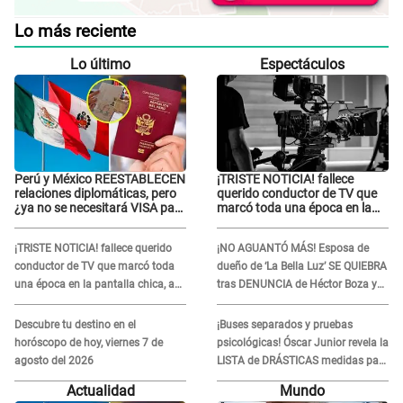
Lo más reciente
Lo último
Espectáculos
Perú y México REESTABLECEN
¡TRISTE NOTICIA! fallece
relaciones diplomáticas, pero
querido conductor de TV que
¿ya no se necesitará VISA para
marcó toda una época en la
viajar?
pantalla chica, así fue su
repentino adiós
¡TRISTE NOTICIA! fallece querido
¡NO AGUANTÓ MÁS! Esposa de
conductor de TV que marcó toda
dueño de ‘La Bella Luz’ SE QUIEBRA
una época en la pantalla chica, así
tras DENUNCIA de Héctor Boza y
fue su repentino adiós
ARREMETE contra Claudia Salazar
Descubre tu destino en el
¡Buses separados y pruebas
horóscopo de hoy, viernes 7 de
psicológicas! Óscar Junior revela la
agosto del 2026
LISTA de DRÁSTICAS medidas para
prevenir acoso en 'La Bella Luz' tras
Actualidad
Mundo
caso Naldy Saldaña