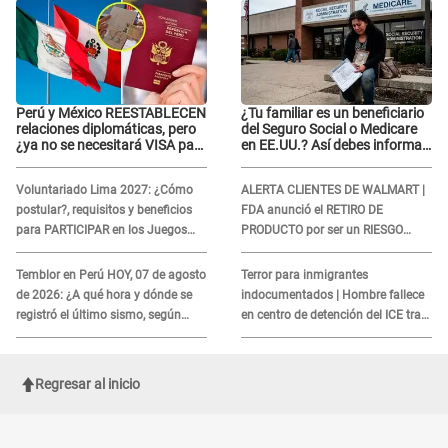
Perú y México REESTABLECEN
¿Tu familiar es un beneficiario
relaciones diplomáticas, pero
del Seguro Social o Medicare
¿ya no se necesitará VISA para
en EE.UU.? Así debes informar
viajar?
sobre su muerte para EVITAR
COBROS
Voluntariado Lima 2027: ¿Cómo
ALERTA CLIENTES DE WALMART |
postular?, requisitos y beneficios
FDA anunció el RETIRO DE
para PARTICIPAR en los Juegos
PRODUCTO por ser un RIESGO
Panamericanos
MORTAL para consumidores: ¿Cuál
es?
Temblor en Perú HOY, 07 de agosto
Terror para inmigrantes
de 2026: ¿A qué hora y dónde se
indocumentados | Hombre fallece
registró el último sismo, según
en centro de detención del ICE tras
IGP?
sufrir una "emergencia médica"
Regresar al inicio