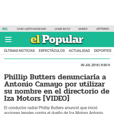
HOY:
CASO LIZETH MARZANO
JAIME BAYLY
MUNDO
JEFFERSON F
ÚLTIMAS NOTICIAS
ESPECTÁCULOS
ACTUALIDAD
DEPORTES
30 JUL 2018 | 9:30 H
Phillip Butters denunciaría a
Antonio Camayo por utilizar
su nombre en el directorio de
Iza Motors [VIDEO]
El conductor radial Phillip Butters anunció que inició
acciones legales contra el dueño de Iza Motors Antonio