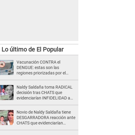
Lo último de El Popular
Vacunación CONTRA el
DENGUE: estas son las
regiones priorizadas por el
Minsa
Naldy Saldaña toma RADICAL
decisión tras CHATS que
evidenciarían INFIDELIDAD a
su novio con animador de 'La
Bella Luz': "Un día..."
Novio de Naldy Saldaña tiene
DESGARRADORA reacción ante
CHATS que evidenciarían
INFIDELIDAD con animador de
'La Bella Luz': "Se puso..."