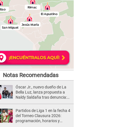
Notas Recomendadas
Óscar Jr., nuevo dueño de La
Bella Luz, lanza propuesta a
Naldy Saldaña tras denuncia:
“Va a haber otro tipo de ley”
Partidos de Liga 1 en la fecha 4
del Torneo Clausura 2026:
programación, horarios y
dónde ver