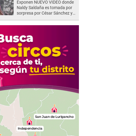
Exponen NUEVO VIDEO donde
Naldy Saldaña es tomada por
sorpresa por César Sánchez y
ella evidencia su REACCIÓN: Le
agarró la mano