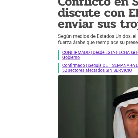
Conflicto en S
discute con EE
enviar sus tr
Según medios de Estados Unidos, el
fuerza árabe que reemplace su presenc
CONFIRMADO | Desde ESTA FECHA se reab
Gobierno
Confirmado | ¡Sequía DE 1 SEMANA en Li
52 sectores afectados SIN SERVICIO