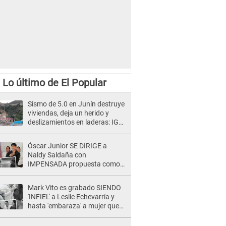
Lo último de El Popular
Sismo de 5.0 en Junín destruye
viviendas, deja un herido y
deslizamientos en laderas: IGP
alerta sobre posibles réplicas
Óscar Junior SE DIRIGE a
Naldy Saldaña con
IMPENSADA propuesta como
nuevo líder de 'La Bella Luz' tras
denuncia: "Otro tipo de ley..."
Mark Vito es grabado SIENDO
'INFIEL' a Leslie Echevarría y
hasta 'embaraza' a mujer que
sería su AMANTE: "¡Eres un
desgraciado! "