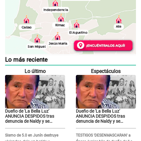
Lo más reciente
Lo último
Espectáculos
Dueño de 'La Bella Luz'
Dueño de 'La Bella Luz'
ANUNCIA DESPIDOS tras
ANUNCIA DESPIDOS tras
denuncia de Naldy y se
denuncia de Naldy y se
pronuncia sobre cantantes:
pronuncia sobre cantantes:
"Mis chicas están siendo
"Mis chicas están siendo
Sismo de 5.0 en Junín destruye
TESTIGOS 'DESENMASCARAN' a
vulneradas"
vulneradas"