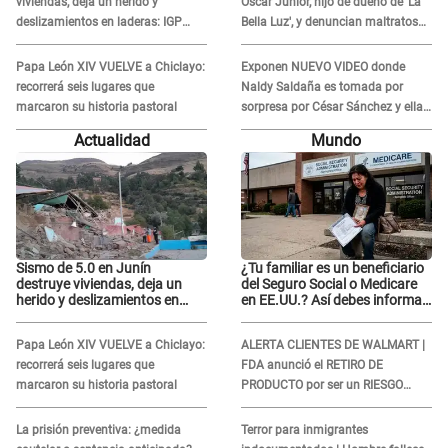
viviendas, deja un herido y
Óscar Junior, hijo de dueño de 'La
deslizamientos en laderas: IGP
Bella Luz', y denuncian maltratos
alerta sobre posibles réplicas
en la orquesta: "Los humilla..."
Papa León XIV VUELVE a Chiclayo:
Exponen NUEVO VIDEO donde
recorrerá seis lugares que
Naldy Saldaña es tomada por
marcaron su historia pastoral
sorpresa por César Sánchez y ella
evidencia su REACCIÓN: Le agarró
Actualidad
Mundo
la mano
Sismo de 5.0 en Junín
¿Tu familiar es un beneficiario
destruye viviendas, deja un
del Seguro Social o Medicare
herido y deslizamientos en
en EE.UU.? Así debes informar
laderas: IGP alerta sobre
sobre su muerte para EVITAR
posibles réplicas
COBROS
Papa León XIV VUELVE a Chiclayo:
ALERTA CLIENTES DE WALMART |
recorrerá seis lugares que
FDA anunció el RETIRO DE
marcaron su historia pastoral
PRODUCTO por ser un RIESGO
MORTAL para consumidores: ¿Cuál
es?
La prisión preventiva: ¿medida
Terror para inmigrantes