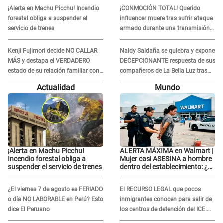
Fujimori: "Mi familia es Érika,
¡Alerta en Machu Picchu! Incendio
¡CONMOCIÓN TOTAL! Querido
mi suegra..."
forestal obliga a suspender el
influencer muere tras sufrir ataque
servicio de trenes
armado durante una transmisión
en vivo
Kenji Fujimori decide NO CALLAR
Naldy Saldaña se quiebra y expone
MÁS y destapa el VERDADERO
DECEPCIONANTE respuesta de sus
estado de su relación familiar con
compañeros de La Bella Luz tras
Keiko Fujimori: "Mi familia es Érika,
sufrir agresión: "Sabían lo que
Actualidad
Mundo
mi suegra..."
pasaba"
¡Alerta en Machu Picchu!
ALERTA MÁXIMA en Walmart |
Incendio forestal obliga a
Mujer casi ASESINA a hombre
suspender el servicio de trenes
dentro del establecimiento: ¿Se
logró atrapar al sospechoso?
¿El viernes 7 de agosto es FERIADO
El RECURSO LEGAL que pocos
o día NO LABORABLE en Perú? Esto
inmigrantes conocen para salir de
dice El Peruano
los centros de detención del ICE:
Trump quiere ELIMINARLO