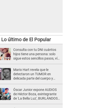
Lo último de El Popular
Consulta con tu DNI cuántos
hijos tiene una persona: solo
sigue estos sencillos pasos, vía
Reniec
Mario Hart revela que le
detectaron un TUMOR en
delicada parte del cuerpo y
expone diagnóstico: "Dolores
muy fuertes..."
Óscar Junior expone AUDIOS
de Héctor Boza, exintegrante
de 'La Bella Luz', BURLÁNDOSE
de Anely Dávila tras acusarlo
de maltrato: "Grábame..."