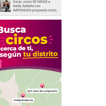
Óscar Junior SE DIRIGE a
Naldy Saldaña con
IMPENSADA propuesta como
nuevo líder de 'La Bella Luz' tras
denuncia: "Otro tipo de ley..."