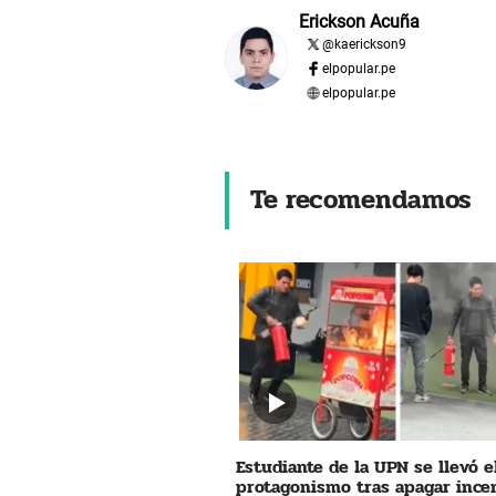
Erickson Acuña
@
kaerickson9
elpopular.pe
elpopular.pe
Te recomendamos
Estudiante de la UPN se llevó e
protagonismo tras apagar ince