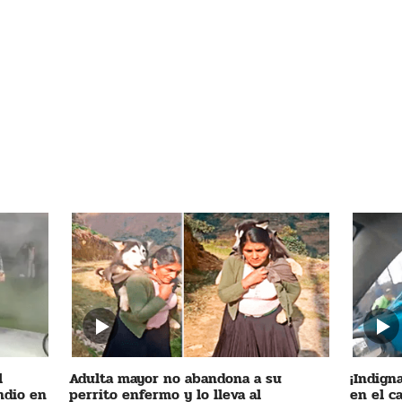
l
Adulta mayor no abandona a su
¡Indigna
ndio en
perrito enfermo y lo lleva al
en el c