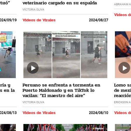
ctuó”
veterinario cargado en su espalda
ABRAHAM A
VICTORIA OLIVA
Videos d
Videos de Virales
024/09/19
2024/08/27
ría y
Peruano se enfrenta a tormenta en
Lomo sa
s en la
Puerto Maldonado y en TikTok lo
de mexi
vacilan: “El maestro del aire”
reacció
VICTORIA OLIVA
ERICKSON 
Videos de Virales
Videos d
024/08/13
2024/08/10