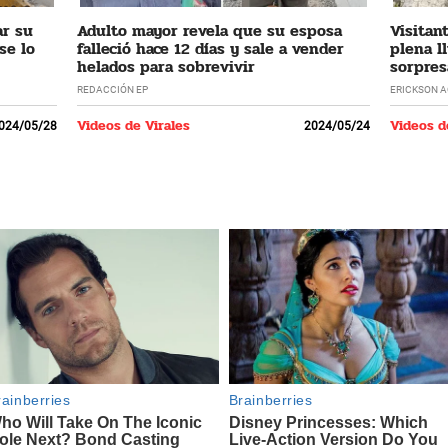
ar su
Adulto mayor revela que su esposa
Visitan
se lo
falleció hace 12 días y sale a vender
plena l
helados para sobrevivir
sorpres
REDACCIÓN EP
ERICKSON 
Videos de Virales
Videos d
024/05/28
2024/05/24