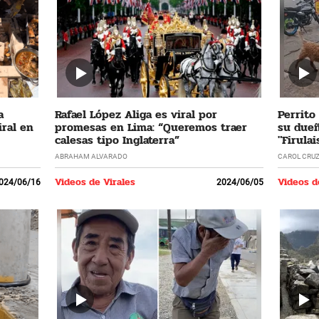
a
Rafael López Aliga es viral por
Perrito
ral en
promesas en Lima: “Queremos traer
su dueñ
calesas tipo Inglaterra”
"Firulai
ABRAHAM ALVARADO
CAROL CRU
Videos de Virales
Videos d
024/06/16
2024/06/05