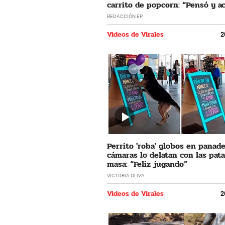
carrito de popcorn: “Pensó y a
REDACCIÓN EP
Videos de Virales
2
Perrito 'roba' globos en panade
cámaras lo delatan con las pata
masa: “Feliz jugando”
VICTORIA OLIVA
Videos de Virales
2