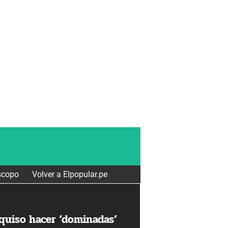
scopo
Volver a Elpopular.pe
 quiso hacer ‘dominadas’