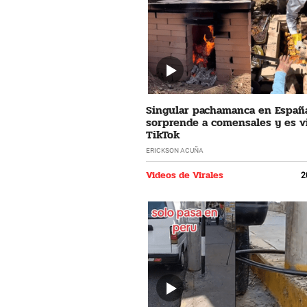
Singular pachamanca en Españ
sorprende a comensales y es vi
TikTok
ERICKSON ACUÑA
Videos de Virales
2