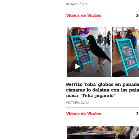
REDACCIÓN EP
Videos de Virales
2
Perrito 'roba' globos en panade
cámaras lo delatan con las pata
masa: “Feliz jugando”
VICTORIA OLIVA
Videos de Virales
2