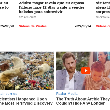
ar su
Adulto mayor revela que su esposa
Visitan
se lo
falleció hace 12 días y sale a vender
plena l
helados para sobrevivir
sorpres
REDACCIÓN EP
ERICKSON 
Videos de Virales
Videos d
024/05/28
2024/05/24