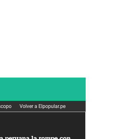
scopo
Volver a Elpopular.pe
a peruana la rompe con