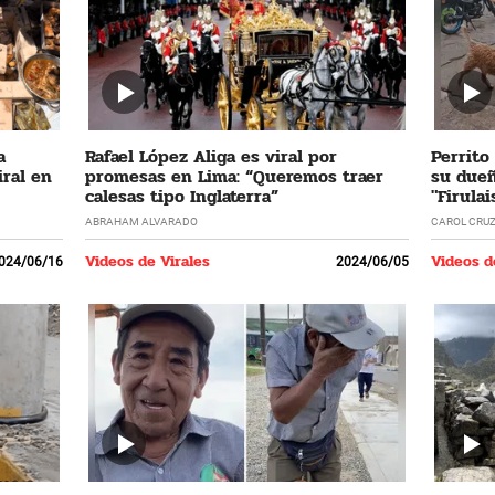
a
Rafael López Aliga es viral por
Perrito
ral en
promesas en Lima: “Queremos traer
su dueñ
calesas tipo Inglaterra”
"Firulai
ABRAHAM ALVARADO
CAROL CRU
Videos de Virales
Videos d
024/06/16
2024/06/05