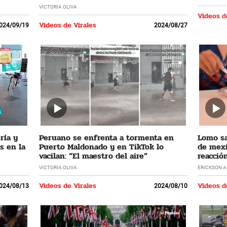
VICTORIA OLIVA
Videos d
Videos de Virales
024/09/19
2024/08/27
ría y
Peruano se enfrenta a tormenta en
Lomo sa
s en la
Puerto Maldonado y en TikTok lo
de mexi
vacilan: “El maestro del aire”
reacció
VICTORIA OLIVA
ERICKSON 
Videos de Virales
Videos d
024/08/13
2024/08/10