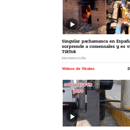
Singular pachamanca en Españ
sorprende a comensales y es vi
TikTok
ERICKSON ACUÑA
Videos de Virales
2