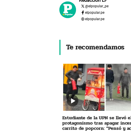
Redacción EP
@
elpopular_pe
elpopular.pe
elpopular.pe
Te recomendamos
Estudiante de la UPN se llevó e
protagonismo tras apagar ince
carrito de popcorn: “Pensó y a