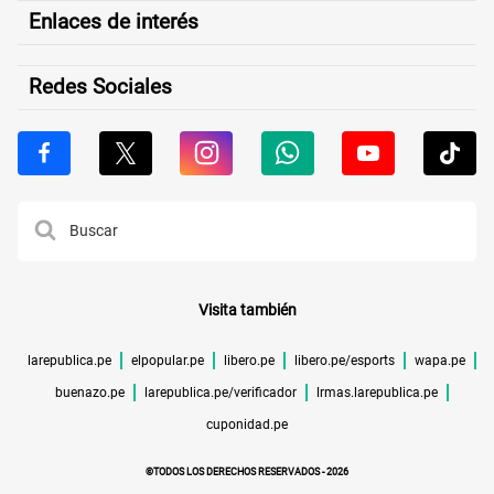
Enlaces de interés
Redes Sociales
Visita también
larepublica.pe
elpopular.pe
libero.pe
libero.pe/esports
wapa.pe
buenazo.pe
larepublica.pe/verificador
lrmas.larepublica.pe
cuponidad.pe
©TODOS LOS DERECHOS RESERVADOS -
2026