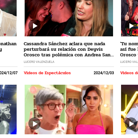
Jonathan
Cassandra Sánchez aclara que nada
'Tu nomb
y
perturbará su relación con Deyvis
así fue
Orosco tras polémica con Andrea San
Orosco 
Martín
LUCERO VALENZUELA
LUCERO VA
Videos de Espectáculos
Videos d
024/12/07
2024/12/03