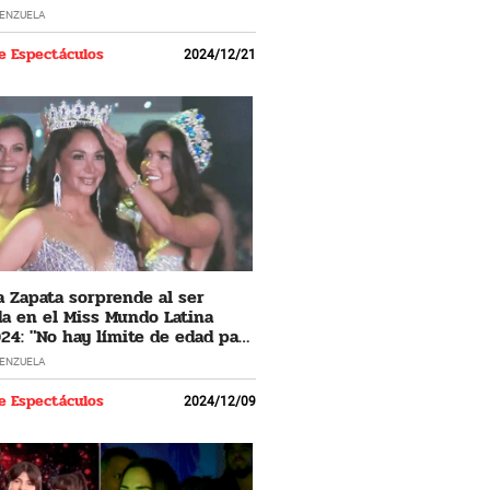
LENZUELA
e Espectáculos
2024/12/21
 Zapata sorprende al ser
a en el Miss Mundo Latina
24: "No hay límite de edad para
 los sueños"
LENZUELA
e Espectáculos
2024/12/09