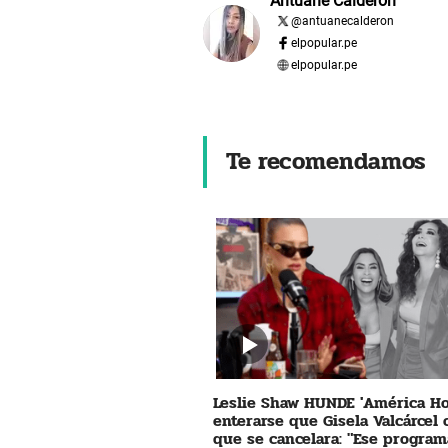
Antuane Calderón
@
antuanecalderon
elpopular.pe
elpopular.pe
Te recomendamos
Leslie Shaw HUNDE 'América Ho
enterarse que Gisela Valcárcel
que se cancelara: "Ese program