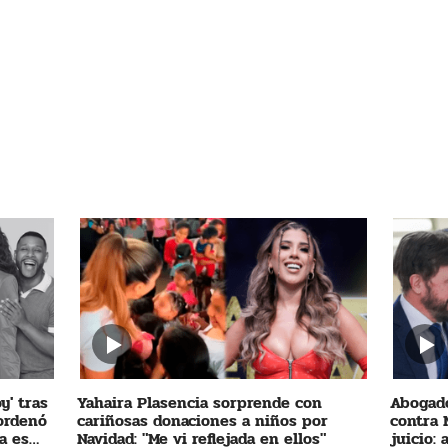
y' tras
Yahaira Plasencia sorprende con
Abogado
 ordenó
cariñosas donaciones a niños por
contra 
a es
Navidad: "Me vi reflejada en ellos"
juicio: