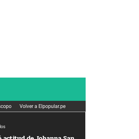
scopo
Volver a Elpopular.pe
los
 actitud de Johanna San