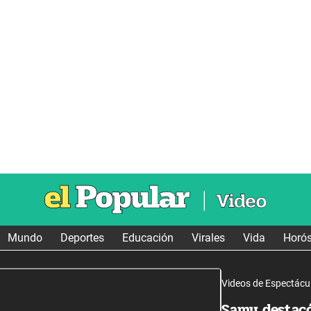
Mundo
Deportes
Educación
Virales
Vida
Horó
Videos de Espectácu
Samu destacó