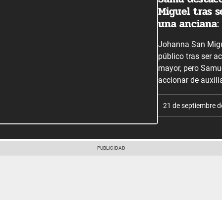
Miguel tras s
una anciana:
Johanna San Migue
público tras ser a
mayor, pero Samue
accionar de auxili
21 de septiembre 