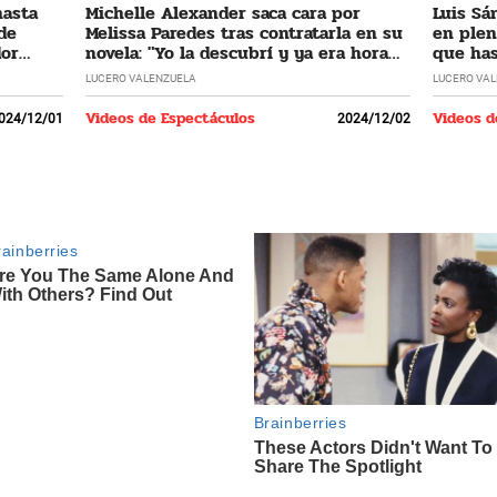
hasta
Michelle Alexander saca cara por
Luis Sá
 de
Melissa Paredes tras contratarla en su
en plen
dor
novela: "Yo la descubrí y ya era hora
que has
que regrese"
LUCERO VALENZUELA
LUCERO VA
Videos de Espectáculos
Videos d
024/12/01
2024/12/02