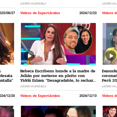
LUCERO VALENZUELA
LUCERO VA
Videos de Espectáculos
Videos d
025/08/27
2024/12/23
n
Rebeca Escribens hunde a la madre de
Danuska
 desata
Julián por meterse en pleito con
coronad
ntalla"
Yiddá Eslava: "Desagradable, lo rechazo
Perú 20
profundamente"
cumplir
LUCERO VALENZUELA
LUCERO VA
Videos de Espectáculos
Videos d
024/12/20
2024/12/13