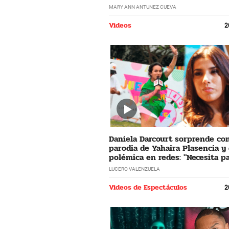
horrible"
MARY ANN ANTUNEZ CUEVA
Videos
2
Daniela Darcourt sorprende co
parodia de Yahaira Plasencia y
polémica en redes: "Necesita pa
LUCERO VALENZUELA
Videos de Espectáculos
2