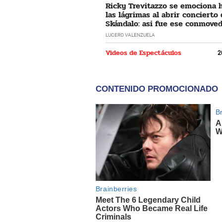
Ricky Trevitazzo se emociona 
las lágrimas al abrir concierto
Skándalo: asi fue ese conmove
momento
LUCERO VALENZUELA
Videos de Espectáculos
2