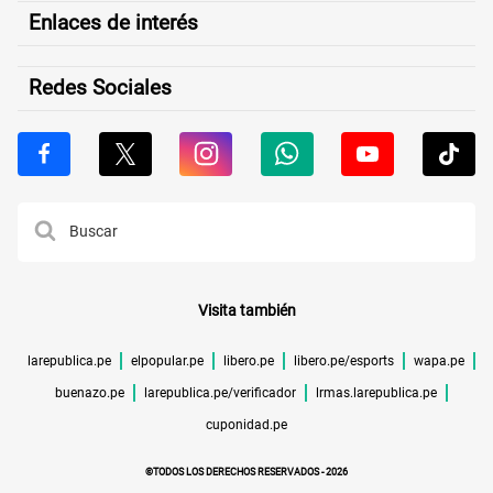
Enlaces de interés
Redes Sociales
Visita también
larepublica.pe
elpopular.pe
libero.pe
libero.pe/esports
wapa.pe
buenazo.pe
larepublica.pe/verificador
lrmas.larepublica.pe
cuponidad.pe
©TODOS LOS DERECHOS RESERVADOS -
2026