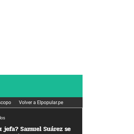
scopo
Volver a Elpopular.pe
los
u jefa? Samuel Suárez se