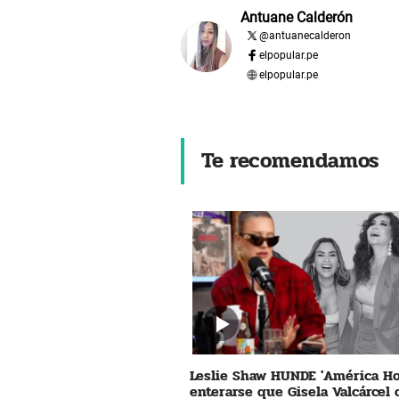
Antuane Calderón
@
antuanecalderon
elpopular.pe
elpopular.pe
Te recomendamos
Leslie Shaw HUNDE 'América Ho
enterarse que Gisela Valcárcel