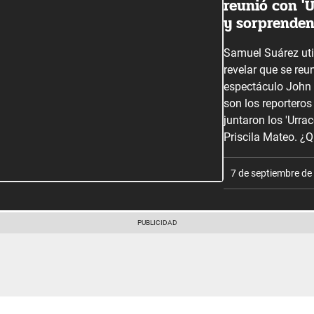
reunió con '
y sorprende
Samuel Suárez util
revelar que se reu
espectáculo John 
son los reporteros
juntaron los 'Urra
Priscila Mateo. ¿
7 de septiembre de