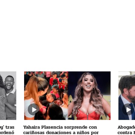
y' tras
Yahaira Plasencia sorprende con
Abogado
 ordenó
cariñosas donaciones a niños por
contra 