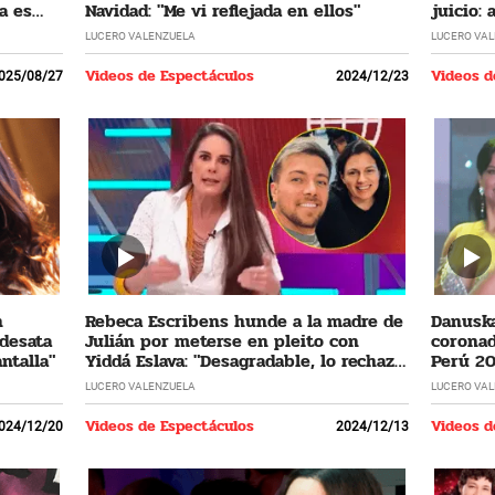
a es
Navidad: "Me vi reflejada en ellos"
juicio:
LUCERO VALENZUELA
LUCERO VA
Videos de Espectáculos
Videos d
025/08/27
2024/12/23
n
Rebeca Escribens hunde a la madre de
Danuska
 desata
Julián por meterse en pleito con
coronad
ntalla"
Yiddá Eslava: "Desagradable, lo rechazo
Perú 20
profundamente"
cumplir
LUCERO VALENZUELA
LUCERO VA
Videos de Espectáculos
Videos d
024/12/20
2024/12/13