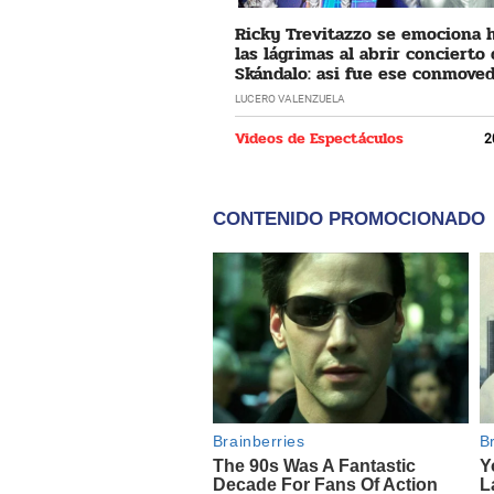
Ricky Trevitazzo se emociona 
las lágrimas al abrir concierto
Skándalo: asi fue ese conmove
momento
LUCERO VALENZUELA
Videos de Espectáculos
2