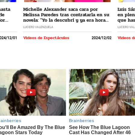
hasta
Michelle Alexander saca cara por
Luis Sá
 de
Melissa Paredes tras contratarla en su
en plen
dor
novela: "Yo la descubrí y ya era hora
que has
que regrese"
LUCERO VALENZUELA
LUCERO VA
Videos de Espectáculos
Videos d
024/12/01
2024/12/02