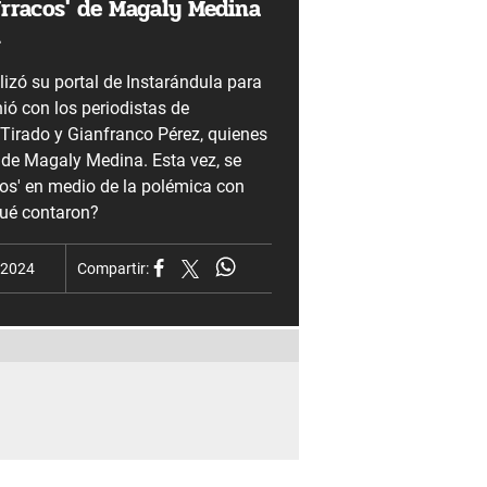
Urracos' de Magaly Medina
n
izó su portal de Instarándula para
nió con los periodistas de
Tirado y Gianfranco Pérez, quienes
 de Magaly Medina. Esta vez, se
cos' en medio de la polémica con
Qué contaron?
 2024
Compartir: