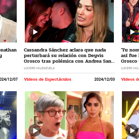
Jonathan
Cassandra Sánchez aclara que nada
'Tu nomb
y
perturbará su relación con Deyvis
así fue
Orosco tras polémica con Andrea San
Orosco 
Martín
LUCERO VALENZUELA
LUCERO VA
Videos de Espectáculos
Videos d
024/12/07
2024/12/03