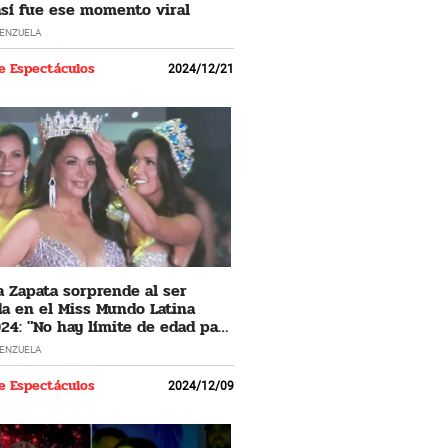
 así fue ese momento viral
LENZUELA
e Espectáculos
2024/12/21
 Zapata sorprende al ser
a en el Miss Mundo Latina
24: "No hay límite de edad para
 los sueños"
LENZUELA
e Espectáculos
2024/12/09