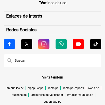
Términos de uso
Enlaces de interés
Redes Sociales
Visita también
larepublica.pe
elpopular.pe
libero.pe
libero.pe/esports
wapa.pe
buenazo.pe
larepublica.pe/verificador
lrmas.larepublica.pe
cuponidad.pe