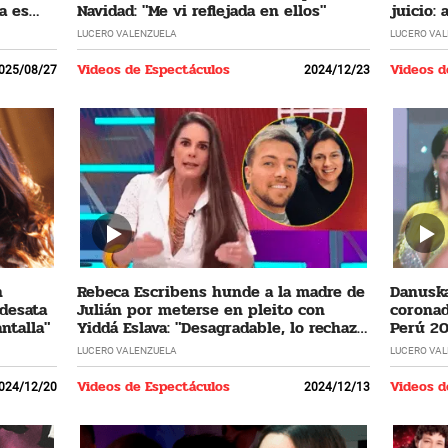
a es
Navidad: "Me vi reflejada en ellos"
juicio:
LUCERO VALENZUELA
LUCERO VA
Videos de Espectáculos
Videos d
025/08/27
2024/12/23
n
Rebeca Escribens hunde a la madre de
Danuska
 desata
Julián por meterse en pleito con
coronad
ntalla"
Yiddá Eslava: "Desagradable, lo rechazo
Perú 20
profundamente"
cumplir
LUCERO VALENZUELA
LUCERO VA
Videos de Espectáculos
Videos d
024/12/20
2024/12/13