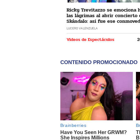
Ricky Trevitazzo se emociona 
las lágrimas al abrir concierto
Skándalo: asi fue ese conmove
momento
LUCERO VALENZUELA
Videos de Espectáculos
2