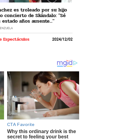
nchez es troleado por su hijo
o concierto de Skándalo: "Sé
 estado años ausente..."
LENZUELA
e Espectáculos
2024/12/02