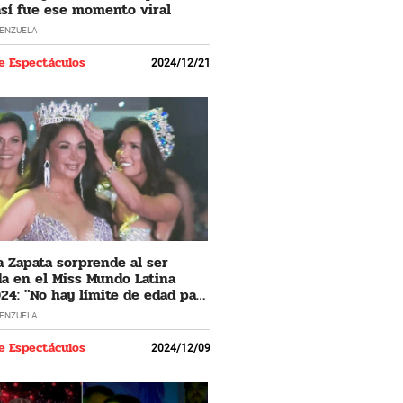
 así fue ese momento viral
LENZUELA
e Espectáculos
2024/12/21
 Zapata sorprende al ser
a en el Miss Mundo Latina
24: "No hay límite de edad para
 los sueños"
LENZUELA
e Espectáculos
2024/12/09