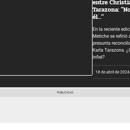
entre Christ
Tarazona: "N
él..."
En la reciente edi
Metiche se refirió
presunta reconcil
Karla Tarazona. ¿C
infiel?
18 de abril de 2024