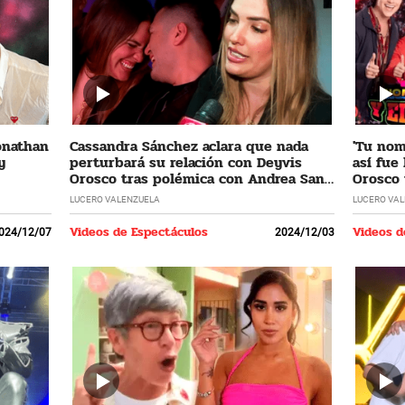
Jonathan
Cassandra Sánchez aclara que nada
'Tu nomb
y
perturbará su relación con Deyvis
así fue
Orosco tras polémica con Andrea San
Orosco 
Martín
LUCERO VALENZUELA
LUCERO VA
Videos de Espectáculos
Videos d
024/12/07
2024/12/03