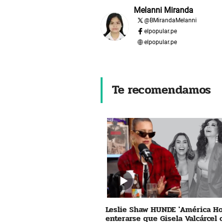
Melanni Miranda
@
BMirandaMelanni
elpopular.pe
elpopular.pe
Te recomendamos
Leslie Shaw HUNDE 'América Ho
enterarse que Gisela Valcárcel