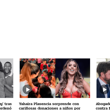
y' tras
Yahaira Plasencia sorprende con
Abogado
 ordenó
cariñosas donaciones a niños por
contra 