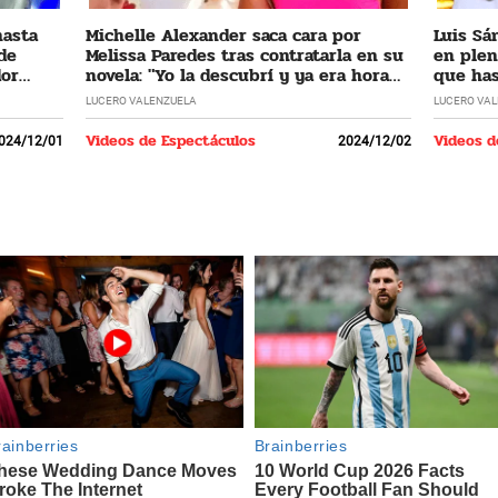
hasta
Michelle Alexander saca cara por
Luis Sá
 de
Melissa Paredes tras contratarla en su
en plen
dor
novela: "Yo la descubrí y ya era hora
que has
que regrese"
LUCERO VALENZUELA
LUCERO VA
Videos de Espectáculos
Videos d
024/12/01
2024/12/02