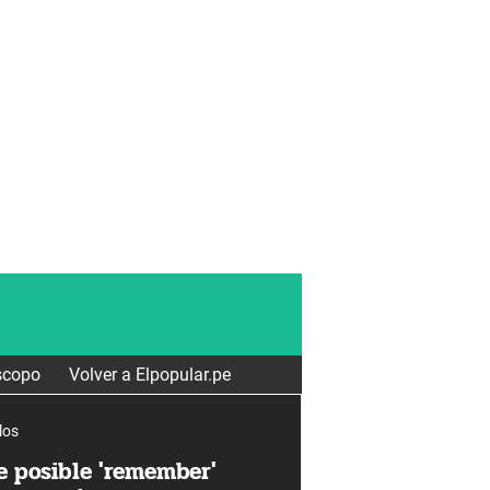
scopo
Volver a Elpopular.pe
los
e posible 'remember'