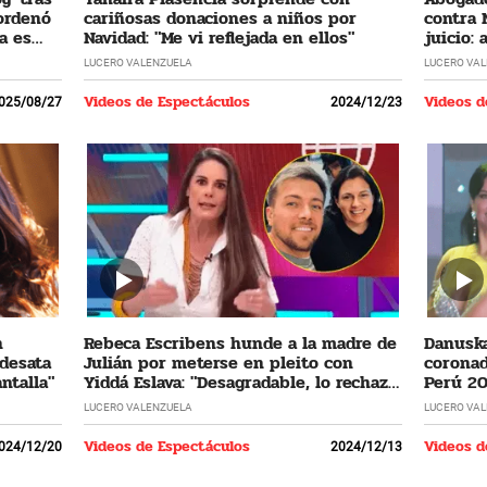
 ordenó
cariñosas donaciones a niños por
contra 
a es
Navidad: "Me vi reflejada en ellos"
juicio:
LUCERO VALENZUELA
LUCERO VA
Videos de Espectáculos
Videos d
025/08/27
2024/12/23
n
Rebeca Escribens hunde a la madre de
Danuska
 desata
Julián por meterse en pleito con
coronad
ntalla"
Yiddá Eslava: "Desagradable, lo rechazo
Perú 20
profundamente"
cumplir
LUCERO VALENZUELA
LUCERO VA
Videos de Espectáculos
Videos d
024/12/20
2024/12/13