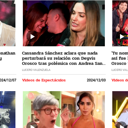
Jonathan
Cassandra Sánchez aclara que nada
'Tu nomb
y
perturbará su relación con Deyvis
así fue
Orosco tras polémica con Andrea San
Orosco 
Martín
LUCERO VALENZUELA
LUCERO VA
Videos de Espectáculos
Videos d
024/12/07
2024/12/03