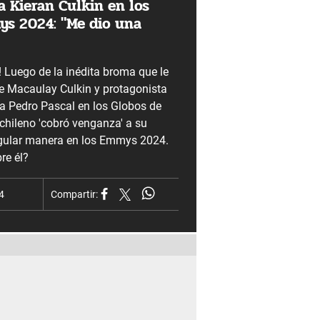
a Kieran Culkin en los
s 2024: "Me dio una
a! Luego de la inédita broma que le
e Macaulay Culkin y protagonista
’ a Pedro Pascal en los Globos de
 chileno 'cobró venganza' a su
ngular manera en los Emmys 2024.
re él?
4
Compartir: