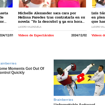
hasta
Michelle Alexander saca cara por
Luis Sá
 de
Melissa Paredes tras contratarla en su
en plen
dor
novela: "Yo la descubrí y ya era hora
que has
que regrese"
LUCERO VALENZUELA
LUCERO VA
Videos de Espectáculos
Videos d
024/12/01
2024/12/02