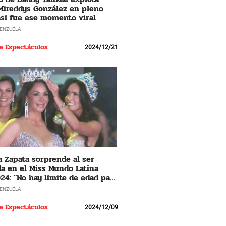
Mireddys González en pleno
 así fue ese momento viral
LENZUELA
e Espectáculos
2024/12/21
 Zapata sorprende al ser
a en el Miss Mundo Latina
24: "No hay límite de edad para
 los sueños"
LENZUELA
e Espectáculos
2024/12/09