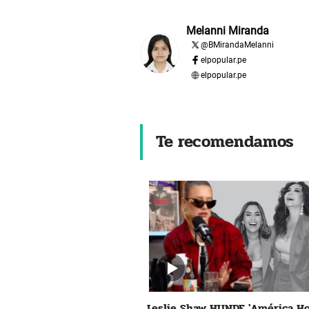
Melanni Miranda
@
BMirandaMelanni
elpopular.pe
elpopular.pe
Te recomendamos
Leslie Shaw HUNDE 'América Ho