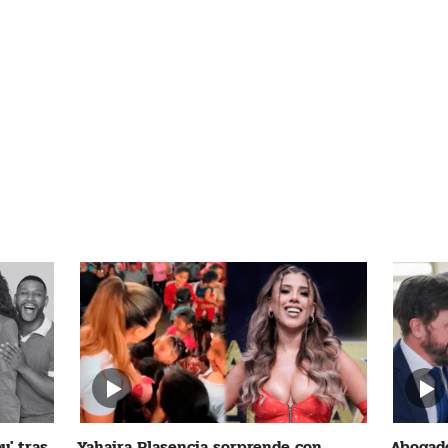
y' tras
Yahaira Plasencia sorprende con
Abogado