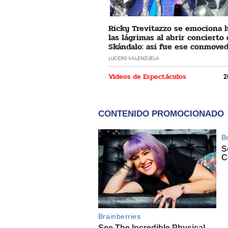
Ricky Trevitazzo se emociona 
las lágrimas al abrir concierto
Skándalo: asi fue ese conmove
momento
LUCERO VALENZUELA
Videos de Espectáculos
2