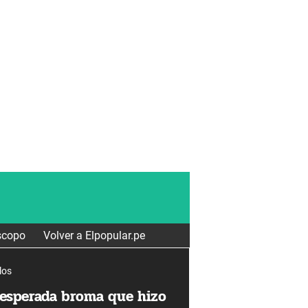
scopo
Volver a Elpopular.pe
los
inesperada broma que hizo