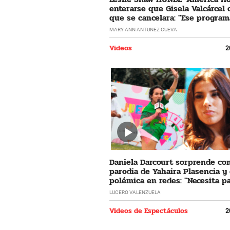
enterarse que Gisela Valcárcel
que se cancelara: "Ese program
horrible"
MARY ANN ANTUNEZ CUEVA
Videos
2
Daniela Darcourt sorprende co
parodia de Yahaira Plasencia y
polémica en redes: "Necesita pa
LUCERO VALENZUELA
Videos de Espectáculos
2