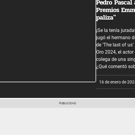
Pedro Pascal 
Premios Emmy
paliza"
¡Se la tenía jurad
jugó el hermano d
de ‘The last of us
Oro 2024, el actor
colega de una si
¿Qué comentó sob
16 de enero de 202