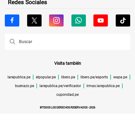
Redes Sociales
Visita también
larepublica.pe
elpopular.pe
libero.pe
libero.pe/esports
wapa.pe
buenazo.pe
larepublica.pe/verificador
lrmas.larepublica.pe
cuponidad.pe
©TODOS LOS DERECHOS RESERVADOS -
2026