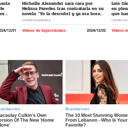
hasta
Michelle Alexander saca cara por
Luis Sá
 de
Melissa Paredes tras contratarla en su
en plen
dor
novela: "Yo la descubrí y ya era hora
que has
que regrese"
LUCERO VALENZUELA
LUCERO VA
Videos de Espectáculos
Videos d
024/12/01
2024/12/02