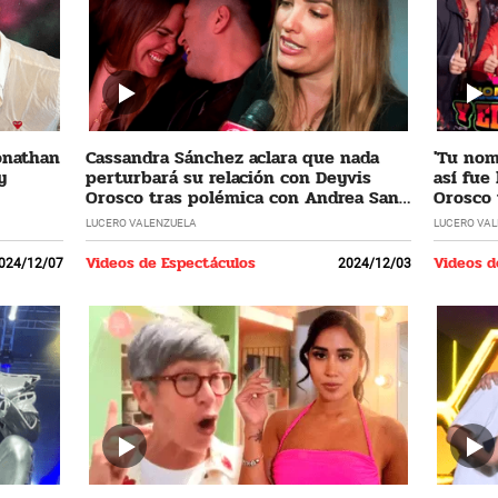
Jonathan
Cassandra Sánchez aclara que nada
'Tu nomb
y
perturbará su relación con Deyvis
así fue
Orosco tras polémica con Andrea San
Orosco 
Martín
LUCERO VALENZUELA
LUCERO VA
Videos de Espectáculos
Videos d
024/12/07
2024/12/03