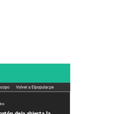
scopo
Volver a Elpopular.pe
los
atón deja abierta la