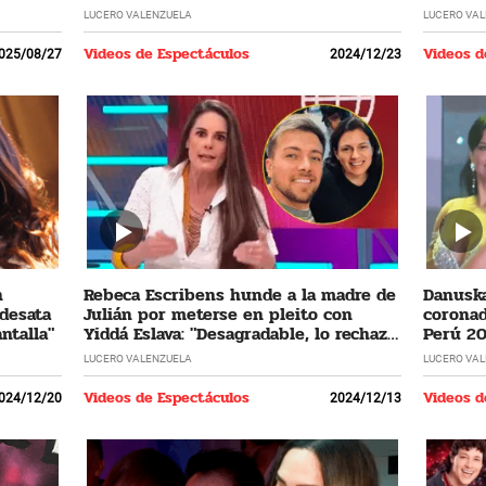
LUCERO VALENZUELA
LUCERO VA
Videos de Espectáculos
Videos d
025/08/27
2024/12/23
n
Rebeca Escribens hunde a la madre de
Danuska
 desata
Julián por meterse en pleito con
coronad
ntalla"
Yiddá Eslava: "Desagradable, lo rechazo
Perú 20
profundamente"
cumplir
LUCERO VALENZUELA
LUCERO VA
Videos de Espectáculos
Videos d
024/12/20
2024/12/13