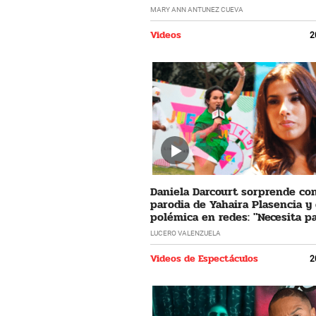
horrible"
MARY ANN ANTUNEZ CUEVA
Videos
2
Daniela Darcourt sorprende co
parodia de Yahaira Plasencia y
polémica en redes: "Necesita pa
LUCERO VALENZUELA
Videos de Espectáculos
2