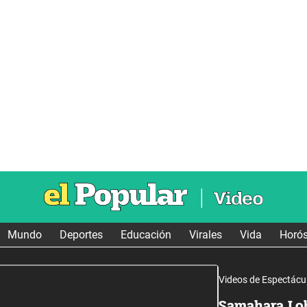
Mundo
Deportes
Educación
Virales
Vida
Horó
Videos de Espectácu
Samahara Lob