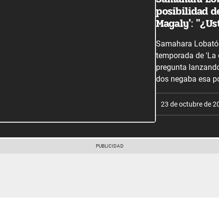
posibilidad d
Magaly': "¿Us
Samahara Lobatón
temporada de 'La 
pregunta lanzando
dos negaba esa po
23 de octubre de 2