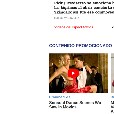
Ricky Trevitazzo se emociona 
las lágrimas al abrir concierto
Skándalo: asi fue ese conmove
momento
LUCERO VALENZUELA
Videos de Espectáculos
2