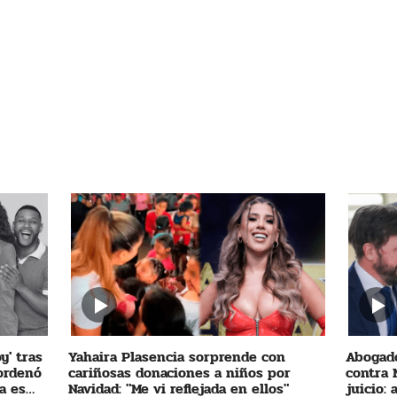
y' tras
Yahaira Plasencia sorprende con
Abogado
 ordenó
cariñosas donaciones a niños por
contra 
a es
Navidad: "Me vi reflejada en ellos"
juicio: