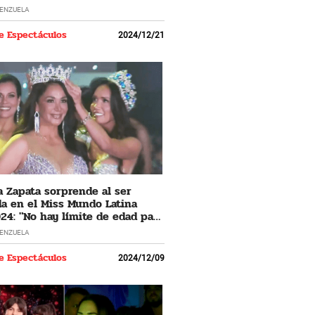
LENZUELA
e Espectáculos
2024/12/21
 Zapata sorprende al ser
a en el Miss Mundo Latina
24: "No hay límite de edad para
 los sueños"
LENZUELA
e Espectáculos
2024/12/09