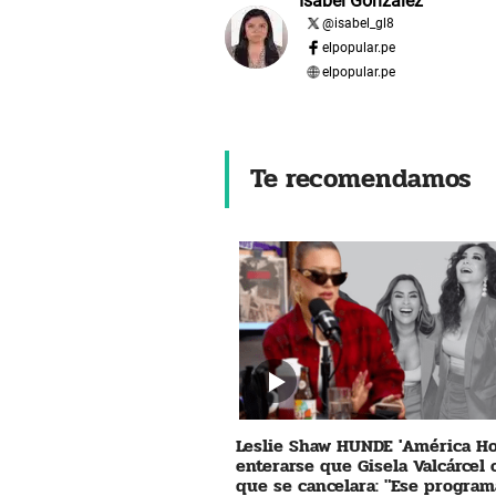
Isabel Gonzalez
@
isabel_gl8
elpopular.pe
elpopular.pe
Te recomendamos
Leslie Shaw HUNDE 'América Ho
enterarse que Gisela Valcárcel
que se cancelara: "Ese program