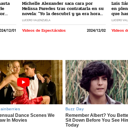
hasta
Michelle Alexander saca cara por
Luis Sá
 de
Melissa Paredes tras contratarla en su
en plen
dor
novela: "Yo la descubrí y ya era hora
que has
que regrese"
LUCERO VALENZUELA
LUCERO VA
Videos de Espectáculos
Videos d
024/12/01
2024/12/02