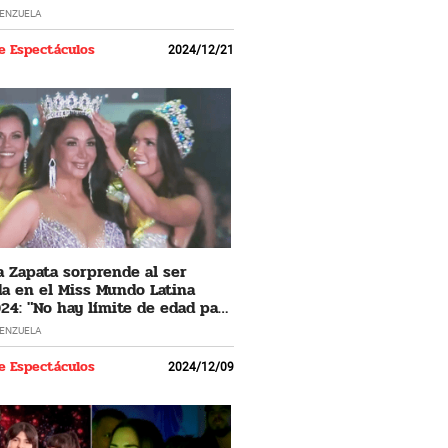
LENZUELA
e Espectáculos
2024/12/21
 Zapata sorprende al ser
a en el Miss Mundo Latina
24: "No hay límite de edad para
 los sueños"
LENZUELA
e Espectáculos
2024/12/09