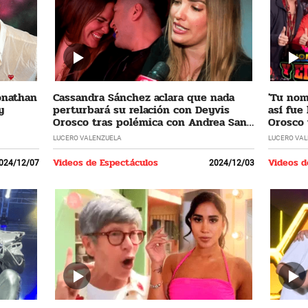
Jonathan
Cassandra Sánchez aclara que nada
'Tu nomb
y
perturbará su relación con Deyvis
así fue
Orosco tras polémica con Andrea San
Orosco 
Martín
LUCERO VALENZUELA
LUCERO VA
Videos de Espectáculos
Videos d
024/12/07
2024/12/03