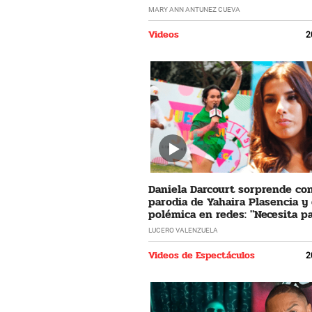
horrible"
MARY ANN ANTUNEZ CUEVA
Videos
2
Daniela Darcourt sorprende co
parodia de Yahaira Plasencia y
polémica en redes: "Necesita pa
LUCERO VALENZUELA
Videos de Espectáculos
2