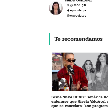
Isabel Gonzalez
@
isabel_gl8
elpopular.pe
elpopular.pe
Te recomendamos
Leslie Shaw HUNDE 'América Ho
enterarse que Gisela Valcárcel
que se cancelara: "Ese program