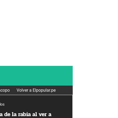
scopo
Volver a Elpopular.pe
los
a de la rabia al ver a