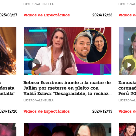
LUCERO VALENZUELA
LUCERO VA
Videos de Espectáculos
Videos d
025/08/27
2024/12/23
n
Rebeca Escribens hunde a la madre de
Danuska
 desata
Julián por meterse en pleito con
coronad
ntalla"
Yiddá Eslava: "Desagradable, lo rechazo
Perú 20
profundamente"
cumplir
LUCERO VALENZUELA
LUCERO VA
Videos de Espectáculos
Videos d
024/12/20
2024/12/13