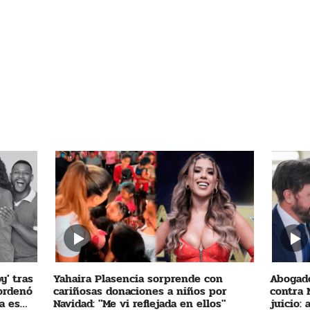
y' tras
Yahaira Plasencia sorprende con
Abogado
 ordenó
cariñosas donaciones a niños por
contra 
a es
Navidad: "Me vi reflejada en ellos"
juicio: