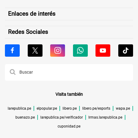
Enlaces de interés
Redes Sociales
Visita también
larepublica.pe
elpopular.pe
libero.pe
libero.pe/esports
wapa.pe
buenazo.pe
larepublica.pe/verificador
lrmas.larepublica.pe
cuponidad.pe