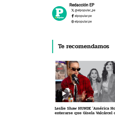
Redacción EP
@
elpopular_pe
elpopular.pe
elpopular.pe
Te recomendamos
Leslie Shaw HUNDE 'América Ho
enterarse que Gisela Valcárcel