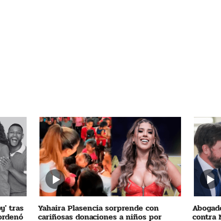
y' tras
Yahaira Plasencia sorprende con
Abogado
 ordenó
cariñosas donaciones a niños por
contra 