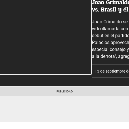
Joao Grimald
vs. Brasil y é
Joao Crimaldo se
videollamada con
debut en el partido
Palacios aprovech
especial consejo 
a la derrota", agre
13 de septiembre 