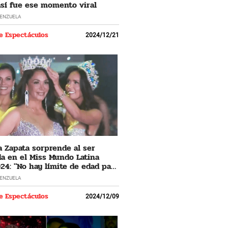
 así fue ese momento viral
LENZUELA
e Espectáculos
2024/12/21
 Zapata sorprende al ser
a en el Miss Mundo Latina
24: "No hay límite de edad para
 los sueños"
LENZUELA
e Espectáculos
2024/12/09