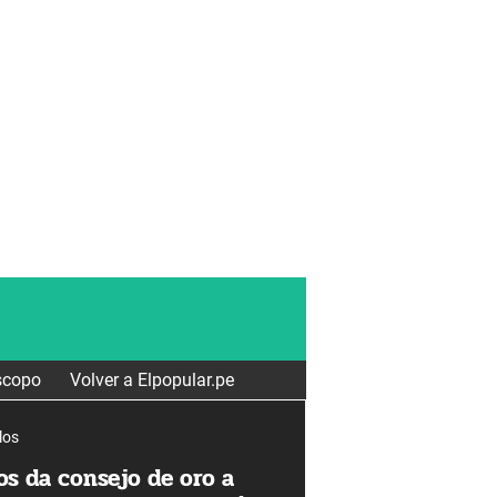
scopo
Volver a Elpopular.pe
los
os da consejo de oro a