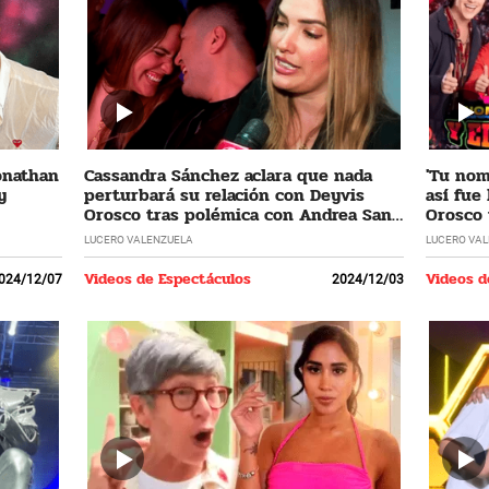
Jonathan
Cassandra Sánchez aclara que nada
'Tu nomb
y
perturbará su relación con Deyvis
así fue
Orosco tras polémica con Andrea San
Orosco 
Martín
LUCERO VALENZUELA
LUCERO VA
Videos de Espectáculos
Videos d
024/12/07
2024/12/03