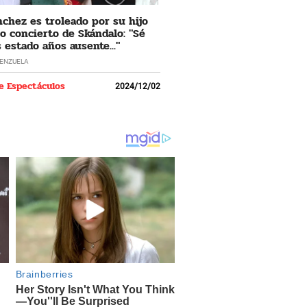
nchez es troleado por su hijo
o concierto de Skándalo: "Sé
 estado años ausente..."
LENZUELA
e Espectáculos
2024/12/02