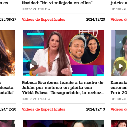
a es
Navidad: "Me vi reflejada en ellos"
juicio:
LUCERO VALENZUELA
LUCERO VA
Videos de Espectáculos
Videos d
025/08/27
2024/12/23
n
Rebeca Escribens hunde a la madre de
Danuska
 desata
Julián por meterse en pleito con
coronad
ntalla"
Yiddá Eslava: "Desagradable, lo rechazo
Perú 20
profundamente"
cumplir
LUCERO VALENZUELA
LUCERO VA
Videos de Espectáculos
Videos d
024/12/20
2024/12/13