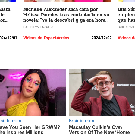
hasta
Michelle Alexander saca cara por
Luis Sá
 de
Melissa Paredes tras contratarla en su
en plen
dor
novela: "Yo la descubrí y ya era hora
que has
que regrese"
LUCERO VALENZUELA
LUCERO VA
Videos de Espectáculos
Videos d
024/12/01
2024/12/02