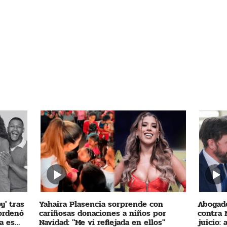
y' tras
Yahaira Plasencia sorprende con
Abogado
 ordenó
cariñosas donaciones a niños por
contra 
a es
Navidad: "Me vi reflejada en ellos"
juicio: