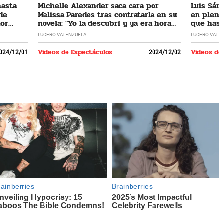
hasta
Michelle Alexander saca cara por
Luis Sá
 de
Melissa Paredes tras contratarla en su
en plen
dor
novela: "Yo la descubrí y ya era hora
que has
que regrese"
LUCERO VALENZUELA
LUCERO VA
Videos de Espectáculos
Videos d
024/12/01
2024/12/02