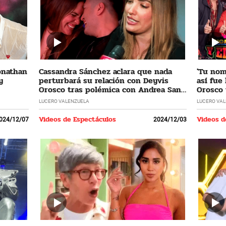
Jonathan
Cassandra Sánchez aclara que nada
'Tu nomb
y
perturbará su relación con Deyvis
así fue
Orosco tras polémica con Andrea San
Orosco 
Martín
LUCERO VALENZUELA
LUCERO VA
Videos de Espectáculos
Videos d
024/12/07
2024/12/03