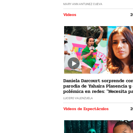
horrible"
MARY ANN ANTUNEZ CUEVA
Videos
2
Daniela Darcourt sorprende co
parodia de Yahaira Plasencia y
polémica en redes: "Necesita pa
LUCERO VALENZUELA
Videos de Espectáculos
2