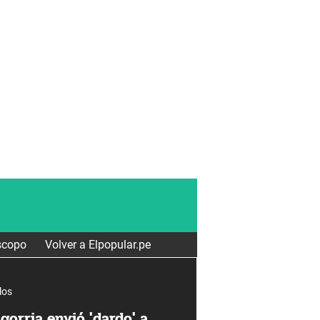
scopo
Volver a Elpopular.pe
los
gorria envió 'dardo' a