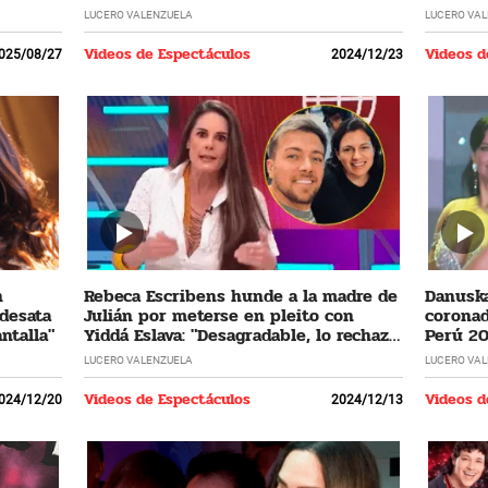
LUCERO VALENZUELA
LUCERO VA
Videos de Espectáculos
Videos d
025/08/27
2024/12/23
n
Rebeca Escribens hunde a la madre de
Danuska
 desata
Julián por meterse en pleito con
coronad
ntalla"
Yiddá Eslava: "Desagradable, lo rechazo
Perú 20
profundamente"
cumplir
LUCERO VALENZUELA
LUCERO VA
Videos de Espectáculos
Videos d
024/12/20
2024/12/13