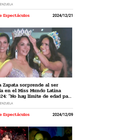
LENZUELA
e Espectáculos
2024/12/21
 Zapata sorprende al ser
a en el Miss Mundo Latina
24: "No hay límite de edad para
 los sueños"
LENZUELA
e Espectáculos
2024/12/09