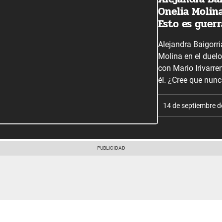
Onelia Molina
Esto es guerra
Alejandra Baigorr
Molina en el duelo
con Mario Irivarre
él. ¿Cree que nun
14 de septiembre 