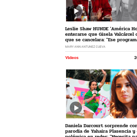
Leslie Shaw HUNDE 'América Ho
enterarse que Gisela Valcárcel
que se cancelara: "Ese program
horrible"
MARY ANN ANTUNEZ CUEVA
Videos
2
Daniela Darcourt sorprende co
parodia de Yahaira Plasencia y
polémica en redes: "Necesita pa