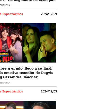
 los sueños"
LENZUELA
e Espectáculos
2024/12/09
re y el mío' llegó a su final:
 la emotiva reacción de Deyvis
y Cassandra Sánchez
LENZUELA
e Espectáculos
2024/12/03