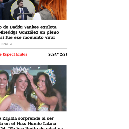
 de Daddy Yankee explota
Mireddys González en pleno
 así fue ese momento viral
LENZUELA
e Espectáculos
2024/12/21
 Zapata sorprende al ser
a en el Miss Mundo Latina
24: "No hay límite de edad para