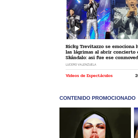
Ricky Trevitazzo se emociona 
las lágrimas al abrir concierto
Skándalo: asi fue ese conmove
momento
LUCERO VALENZUELA
Videos de Espectáculos
2