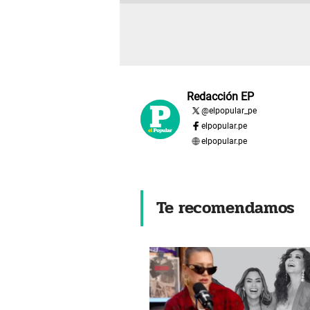
Redacción EP
@
elpopular_pe
elpopular.pe
elpopular.pe
Te recomendamos