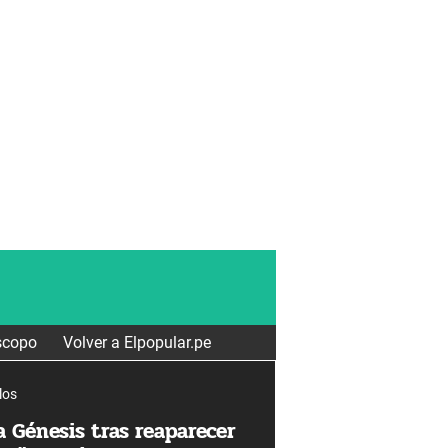
scopo
Volver a Elpopular.pe
los
 Génesis tras reaparecer