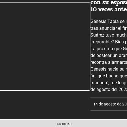
con su espos
10 veces ant
Génesis Tapia se 
tras anunciar el f
Suárez tuvo mucho
irreparable? Bien 
La próxima que Gé
de postear un dram
recontra alarmaron
Génesis hacía su m
fin, que bueno que
mañana", fue lo 
de agosto del 202
14 de agosto de 2