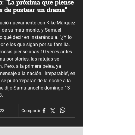
o: "La próxima que piense
es de postear un drama"
lució nuevamente con Kike Márquez
in de su matrimonio, y Samuel
 qué decir en Instarándula. "¿Y lo
por ellos que sigan por su familia.
nesis piense unas 10 veces antes
a por stories, las ratujas se
. Pero, a la primera pelea, ya
ensaje a la nación. 'Irreparable', en
 se pudo 'reparar' de la noche a la
que dijo Samu anoche domingo 13
3.
023
Compartir: