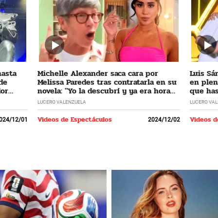
hasta
Michelle Alexander saca cara por
Luis Sá
 de
Melissa Paredes tras contratarla en su
en plen
dor
novela: "Yo la descubrí y ya era hora
que has
que regrese"
LUCERO VALENZUELA
LUCERO VA
Videos de Espectáculos
Videos d
024/12/01
2024/12/02