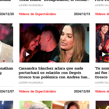
profundamente"
cumplir
LUCERO VALENZUELA
LUCERO VA
Videos de Espectáculos
Videos d
024/12/20
2024/12/13
Jonathan
Cassandra Sánchez aclara que nada
'Tu nomb
y
perturbará su relación con Deyvis
así fue
Orosco tras polémica con Andrea San
Orosco 
Martín
LUCERO VALENZUELA
LUCERO VA
Videos de Espectáculos
Videos d
024/12/07
2024/12/03