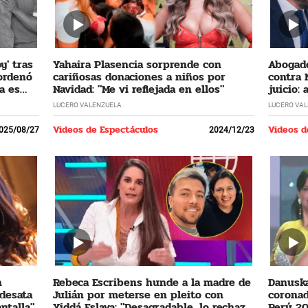
y' tras
Yahaira Plasencia sorprende con
Abogado
 ordenó
cariñosas donaciones a niños por
contra 
a es
Navidad: "Me vi reflejada en ellos"
juicio:
LUCERO VALENZUELA
LUCERO VA
Videos de Espectáculos
Videos d
025/08/27
2024/12/23
n
Rebeca Escribens hunde a la madre de
Danuska
 desata
Julián por meterse en pleito con
coronad
ntalla"
Yiddá Eslava: "Desagradable, lo rechazo
Perú 20