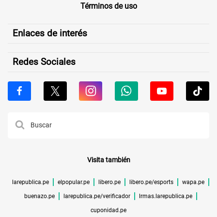
Términos de uso
Enlaces de interés
Redes Sociales
Visita también
larepublica.pe
elpopular.pe
libero.pe
libero.pe/esports
wapa.pe
buenazo.pe
larepublica.pe/verificador
lrmas.larepublica.pe
cuponidad.pe