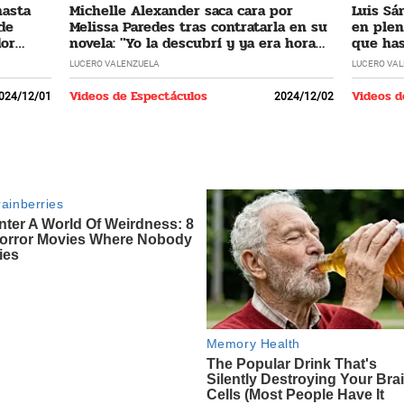
hasta
Michelle Alexander saca cara por
Luis Sá
 de
Melissa Paredes tras contratarla en su
en plen
dor
novela: "Yo la descubrí y ya era hora
que has
que regrese"
LUCERO VALENZUELA
LUCERO VA
Videos de Espectáculos
Videos d
024/12/01
2024/12/02