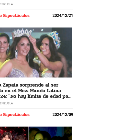
LENZUELA
e Espectáculos
2024/12/21
 Zapata sorprende al ser
a en el Miss Mundo Latina
24: "No hay límite de edad para
 los sueños"
LENZUELA
e Espectáculos
2024/12/09