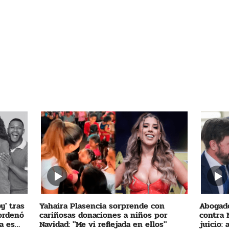
y' tras
Yahaira Plasencia sorprende con
Abogado
 ordenó
cariñosas donaciones a niños por
contra 
a es
Navidad: "Me vi reflejada en ellos"
juicio: