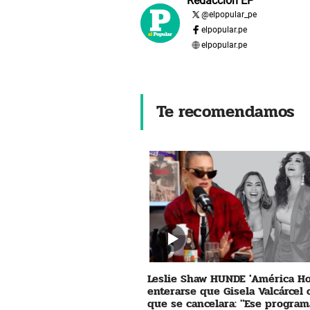
Redacción EP
@
elpopular_pe
elpopular.pe
elpopular.pe
Te recomendamos
Leslie Shaw HUNDE 'América Ho
enterarse que Gisela Valcárcel
que se cancelara: "Ese program