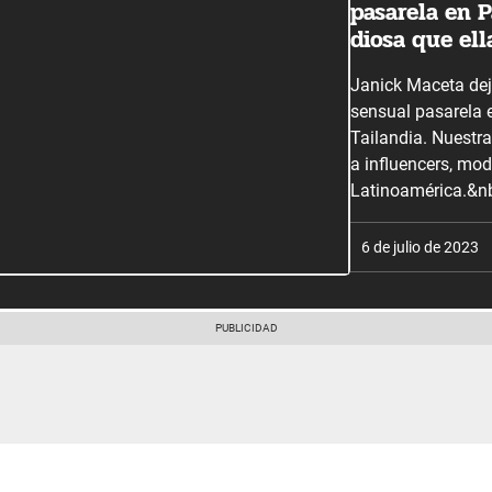
pasarela en 
diosa que el
Janick Maceta dej
sensual pasarela 
Tailandia. Nuestr
a influencers, mod
Latinoamérica.&n
6 de julio de 2023