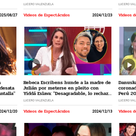
LUCERO VALENZUELA
LUCERO VA
Videos de Espectáculos
Videos d
025/08/27
2024/12/23
n
Rebeca Escribens hunde a la madre de
Danuska
 desata
Julián por meterse en pleito con
coronad
ntalla"
Yiddá Eslava: "Desagradable, lo rechazo
Perú 20
profundamente"
cumplir
LUCERO VALENZUELA
LUCERO VA
Videos de Espectáculos
Videos d
024/12/20
2024/12/13