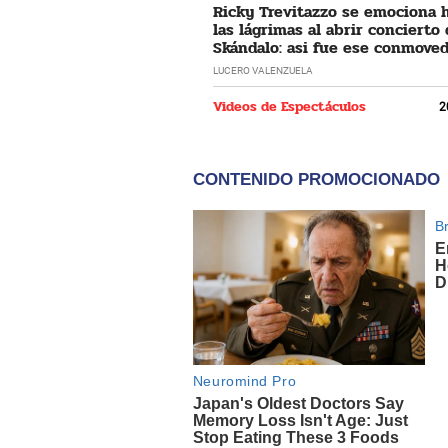
Ricky Trevitazzo se emociona 
las lágrimas al abrir concierto
Skándalo: asi fue ese conmove
momento
LUCERO VALENZUELA
Videos de Espectáculos
2