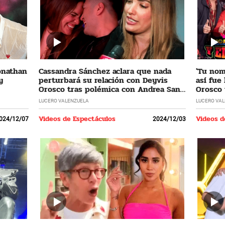
Jonathan
Cassandra Sánchez aclara que nada
'Tu nomb
y
perturbará su relación con Deyvis
así fue
Orosco tras polémica con Andrea San
Orosco 
Martín
LUCERO VALENZUELA
LUCERO VA
Videos de Espectáculos
Videos d
024/12/07
2024/12/03