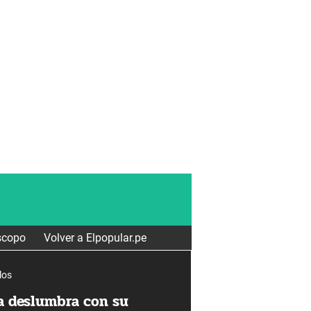
scopo
Volver a Elpopular.pe
los
a deslumbra con su