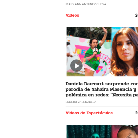
horrible"
MARY ANN ANTUNEZ CUEVA
Videos
2
Daniela Darcourt sorprende co
parodia de Yahaira Plasencia y
polémica en redes: "Necesita pa
LUCERO VALENZUELA
Videos de Espectáculos
2