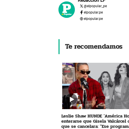
Redacción EP
@
elpopular_pe
elpopular.pe
elpopular.pe
Te recomendamos
Leslie Shaw HUNDE 'América Ho
enterarse que Gisela Valcárcel
que se cancelara: "Ese program