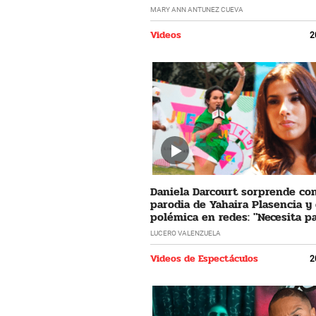
horrible"
MARY ANN ANTUNEZ CUEVA
Videos
2
Daniela Darcourt sorprende co
parodia de Yahaira Plasencia y
polémica en redes: "Necesita pa
LUCERO VALENZUELA
Videos de Espectáculos
2