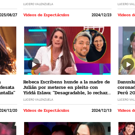
LUCERO VALENZUELA
LUCERO VA
Videos de Espectáculos
Videos d
025/08/27
2024/12/23
n
Rebeca Escribens hunde a la madre de
Danuska
 desata
Julián por meterse en pleito con
coronad
ntalla"
Yiddá Eslava: "Desagradable, lo rechazo
Perú 20
profundamente"
cumplir
LUCERO VALENZUELA
LUCERO VA
Videos de Espectáculos
Videos d
024/12/20
2024/12/13