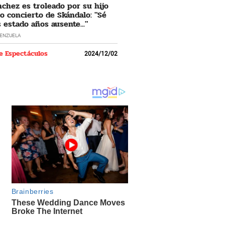
nchez es troleado por su hijo
o concierto de Skándalo: "Sé
 estado años ausente..."
LENZUELA
e Espectáculos
2024/12/02