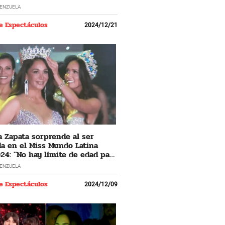
LENZUELA
e Espectáculos
2024/12/21
 Zapata sorprende al ser
a en el Miss Mundo Latina
24: "No hay límite de edad para
 los sueños"
LENZUELA
e Espectáculos
2024/12/09