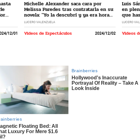
hasta
Michelle Alexander saca cara por
Luis Sá
 de
Melissa Paredes tras contratarla en su
en plen
dor
novela: "Yo la descubrí y ya era hora
que has
que regrese"
LUCERO VALENZUELA
LUCERO VA
Videos de Espectáculos
Videos d
024/12/01
2024/12/02