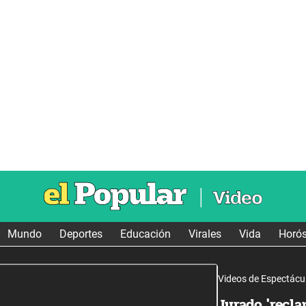
Mundo
Deportes
Educación
Virales
Vida
Horó
Videos de Espectácu
Jurado 'recla