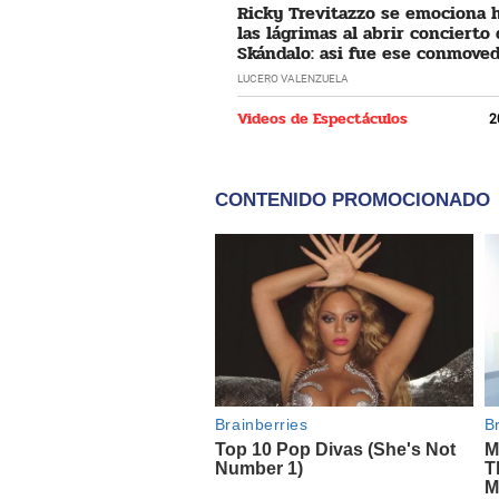
Ricky Trevitazzo se emociona 
las lágrimas al abrir concierto
Skándalo: asi fue ese conmove
momento
LUCERO VALENZUELA
Videos de Espectáculos
2