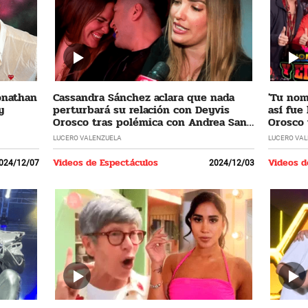
Jonathan
Cassandra Sánchez aclara que nada
'Tu nomb
y
perturbará su relación con Deyvis
así fue
Orosco tras polémica con Andrea San
Orosco 
Martín
LUCERO VALENZUELA
LUCERO VA
Videos de Espectáculos
Videos d
024/12/07
2024/12/03