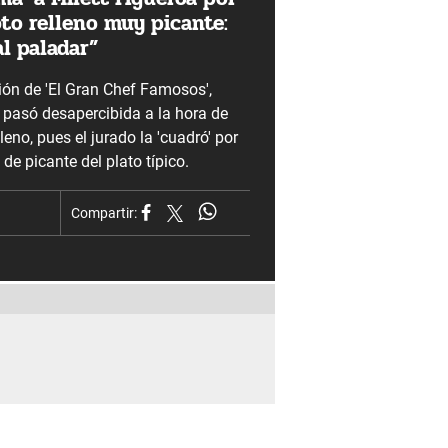
to relleno muy picante:
al paladar”
ción de 'El Gran Chef Famosos',
 pasó desapercibida a la hora de
leno, pues el jurado la 'cuadró' por
 de picante del plato típico.
Compartir: