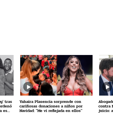
y' tras
Yahaira Plasencia sorprende con
Abogado
 ordenó
cariñosas donaciones a niños por
contra 
a es
Navidad: "Me vi reflejada en ellos"
juicio: