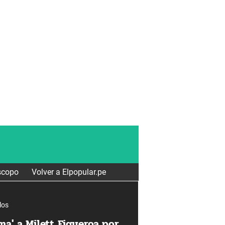
scopo
Volver a Elpopular.pe
los
ma' a Milett Figueroa por