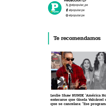
Redacción EP
@
elpopular_pe
elpopular.pe
elpopular.pe
Te recomendamos
Leslie Shaw HUNDE 'América Ho
enterarse que Gisela Valcárcel
que se cancelara: "Ese program