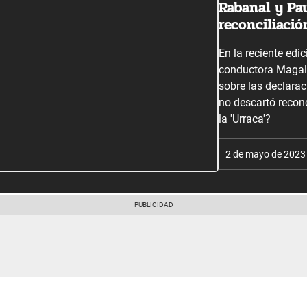
Rabanal y Pa
reconciliació
En la reciente edi
conductora Magal
sobre las declara
no descartó reconc
la 'Urraca'?
2 de mayo de 2023