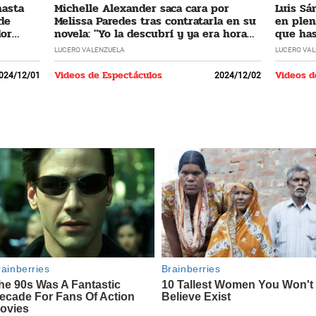
hasta
Michelle Alexander saca cara por
Luis Sá
 de
Melissa Paredes tras contratarla en su
en plen
dor
novela: "Yo la descubrí y ya era hora
que has
que regrese"
LUCERO VALENZUELA
LUCERO VA
Videos de Espectáculos
Videos d
024/12/01
2024/12/02