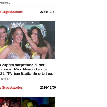
LENZUELA
e Espectáculos
2024/12/21
 Zapata sorprende al ser
a en el Miss Mundo Latina
24: "No hay límite de edad para
 los sueños"
LENZUELA
e Espectáculos
2024/12/09