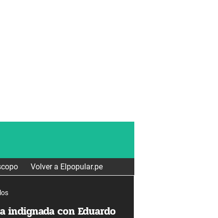
scopo
Volver a Elpopular.pe
los
a indignada con Eduardo