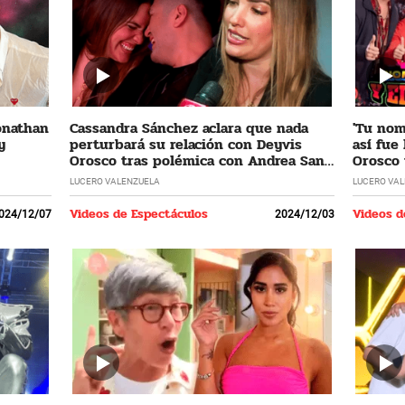
Jonathan
Cassandra Sánchez aclara que nada
'Tu nomb
y
perturbará su relación con Deyvis
así fue
Orosco tras polémica con Andrea San
Orosco 
Martín
LUCERO VALENZUELA
LUCERO VA
Videos de Espectáculos
Videos d
024/12/07
2024/12/03