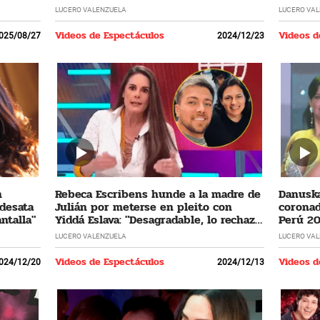
LUCERO VALENZUELA
LUCERO VA
Videos de Espectáculos
Videos d
025/08/27
2024/12/23
n
Rebeca Escribens hunde a la madre de
Danuska
 desata
Julián por meterse en pleito con
coronad
ntalla"
Yiddá Eslava: "Desagradable, lo rechazo
Perú 20
profundamente"
cumplir
LUCERO VALENZUELA
LUCERO VA
Videos de Espectáculos
Videos d
024/12/20
2024/12/13