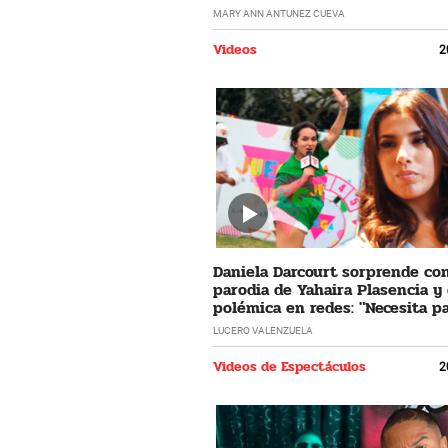
horrible"
MARY ANN ANTUNEZ CUEVA
Videos
2
Daniela Darcourt sorprende co
parodia de Yahaira Plasencia y
polémica en redes: "Necesita pa
LUCERO VALENZUELA
Videos de Espectáculos
2