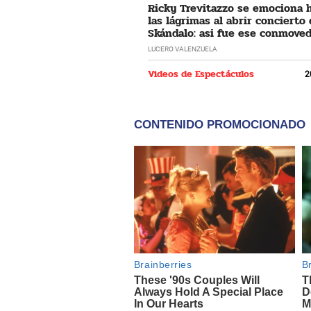
Ricky Trevitazzo se emociona 
las lágrimas al abrir concierto
Skándalo: asi fue ese conmove
momento
LUCERO VALENZUELA
Videos de Espectáculos
2