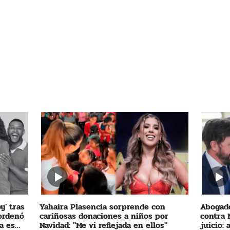
y' tras
Yahaira Plasencia sorprende con
Abogado
 ordenó
cariñosas donaciones a niños por
contra 
a es
Navidad: "Me vi reflejada en ellos"
juicio: