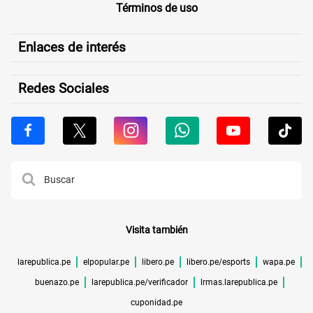
Términos de uso
Enlaces de interés
Redes Sociales
Visita también
larepublica.pe
elpopular.pe
libero.pe
libero.pe/esports
wapa.pe
buenazo.pe
larepublica.pe/verificador
lrmas.larepublica.pe
cuponidad.pe