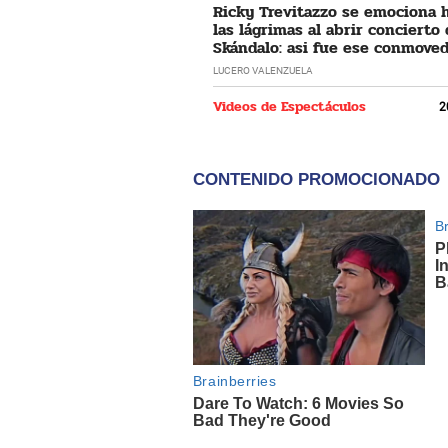
Ricky Trevitazzo se emociona 
las lágrimas al abrir concierto
Skándalo: asi fue ese conmove
momento
LUCERO VALENZUELA
Videos de Espectáculos
2