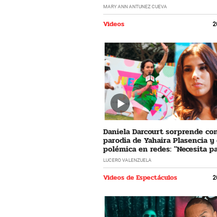
horrible"
MARY ANN ANTUNEZ CUEVA
Videos
2
Daniela Darcourt sorprende co
parodia de Yahaira Plasencia y
polémica en redes: "Necesita pa
LUCERO VALENZUELA
Videos de Espectáculos
2