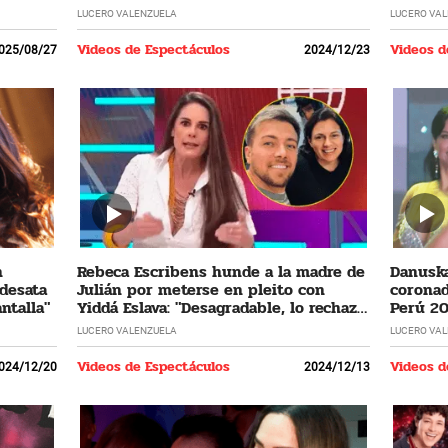
LUCERO VALENZUELA
LUCERO VA
Videos de Espectáculos
Videos d
025/08/27
2024/12/23
n
Rebeca Escribens hunde a la madre de
Danuska
 desata
Julián por meterse en pleito con
coronad
ntalla"
Yiddá Eslava: "Desagradable, lo rechazo
Perú 20
profundamente"
cumplir
LUCERO VALENZUELA
LUCERO VA
Videos de Espectáculos
Videos d
024/12/20
2024/12/13