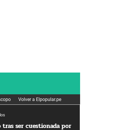
scopo
Volver a Elpopular.pe
los
 tras ser cuestionada por