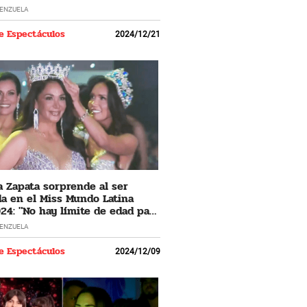
LENZUELA
e Espectáculos
2024/12/21
 Zapata sorprende al ser
a en el Miss Mundo Latina
24: "No hay límite de edad para
 los sueños"
LENZUELA
e Espectáculos
2024/12/09