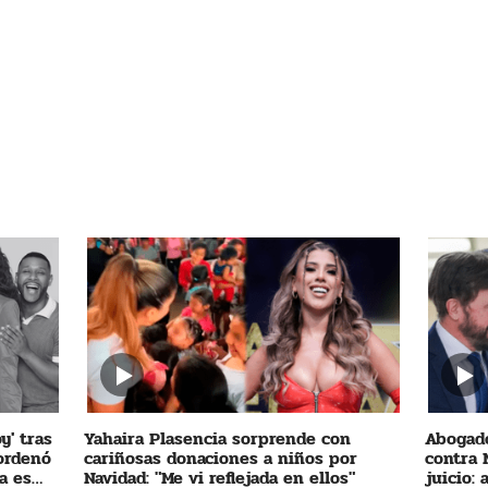
y' tras
Yahaira Plasencia sorprende con
Abogado
 ordenó
cariñosas donaciones a niños por
contra 
a es
Navidad: "Me vi reflejada en ellos"
juicio: