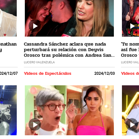
Jonathan
Cassandra Sánchez aclara que nada
'Tu nomb
y
perturbará su relación con Deyvis
así fue
Orosco tras polémica con Andrea San
Orosco 
Martín
LUCERO VALENZUELA
LUCERO VA
Videos de Espectáculos
Videos d
024/12/07
2024/12/03