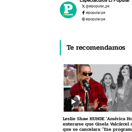
Espectáculos El Popular
@
elpopular_pe
elpopular.pe
elpopular.pe
Te recomendamos
Leslie Shaw HUNDE 'América Ho
enterarse que Gisela Valcárcel
que se cancelara: "Ese program