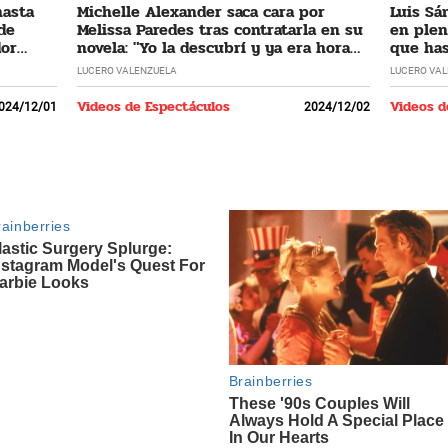
hasta
Michelle Alexander saca cara por
Luis Sá
 de
Melissa Paredes tras contratarla en su
en plen
dor
novela: "Yo la descubrí y ya era hora
que has
que regrese"
LUCERO VALENZUELA
LUCERO VA
Videos de Espectáculos
Videos d
024/12/01
2024/12/02