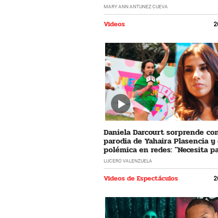
horrible"
MARY ANN ANTUNEZ CUEVA
Videos
2
Daniela Darcourt sorprende co
parodia de Yahaira Plasencia y
polémica en redes: "Necesita pa
LUCERO VALENZUELA
Videos de Espectáculos
2