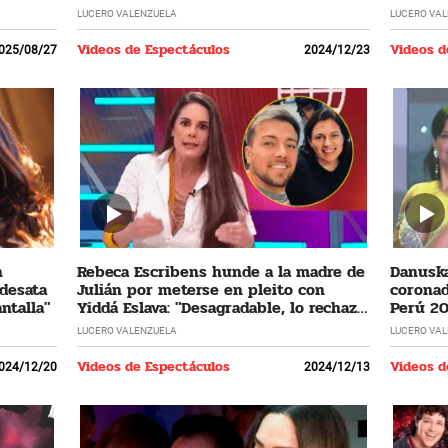
LUCERO VALENZUELA
LUCERO VA
Videos de Espectáculos
Videos d
025/08/27
2024/12/23
n
Rebeca Escribens hunde a la madre de
Danuska
 desata
Julián por meterse en pleito con
coronad
ntalla"
Yiddá Eslava: "Desagradable, lo rechazo
Perú 20
profundamente"
cumplir
LUCERO VALENZUELA
LUCERO VA
Videos de Espectáculos
Videos d
024/12/20
2024/12/13