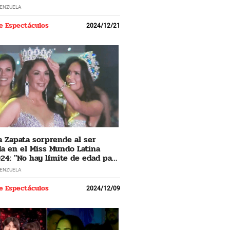
LENZUELA
e Espectáculos
2024/12/21
 Zapata sorprende al ser
a en el Miss Mundo Latina
24: "No hay límite de edad para
 los sueños"
LENZUELA
e Espectáculos
2024/12/09