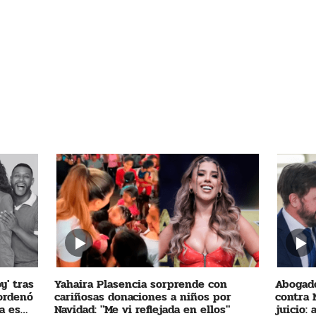
y' tras
Yahaira Plasencia sorprende con
Abogado
 ordenó
cariñosas donaciones a niños por
contra 
a es
Navidad: "Me vi reflejada en ellos"
juicio: