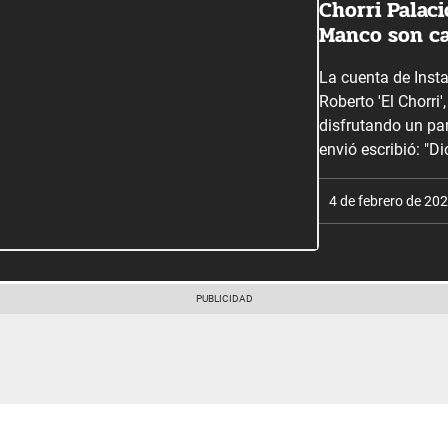
Chorri Palac
Manco son ca
La cuenta de Inst
Roberto 'El Chorr
disfrutando un par
envió escribió: "Di
4 de febrero de 20