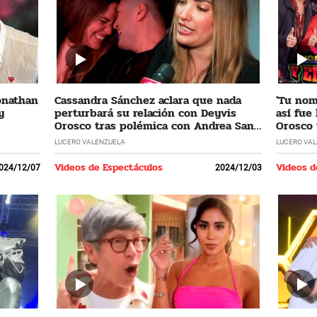
Jonathan
Cassandra Sánchez aclara que nada
'Tu nomb
y
perturbará su relación con Deyvis
así fue
Orosco tras polémica con Andrea San
Orosco 
Martín
LUCERO VALENZUELA
LUCERO VA
Videos de Espectáculos
Videos d
024/12/07
2024/12/03