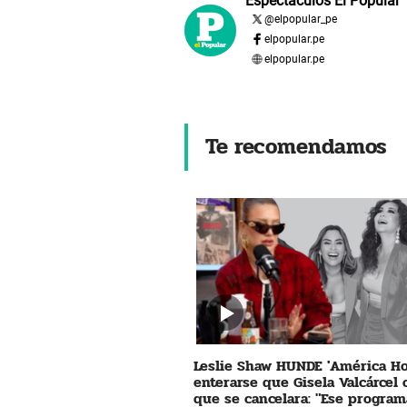
Espectáculos El Popular
@
elpopular_pe
elpopular.pe
elpopular.pe
Te recomendamos
Leslie Shaw HUNDE 'América Ho
enterarse que Gisela Valcárcel
que se cancelara: "Ese program