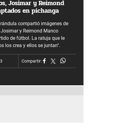
ios, Josimar y Reimond
ptados en pichanga
arándula compartió imágenes de
i', Josimar y Reimond Manco
tido de fútbol. La ratuja que le
os los crea y ellos se juntan".
23
Compartir: