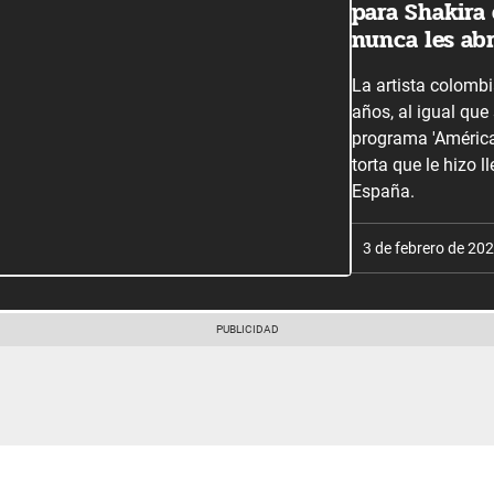
para Shakira 
nunca les abr
La artista colombi
años, al igual que
programa 'América
torta que le hizo 
España.
3 de febrero de 20