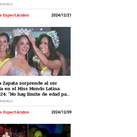
LENZUELA
e Espectáculos
2024/12/21
 Zapata sorprende al ser
a en el Miss Mundo Latina
24: "No hay límite de edad para
 los sueños"
LENZUELA
e Espectáculos
2024/12/09