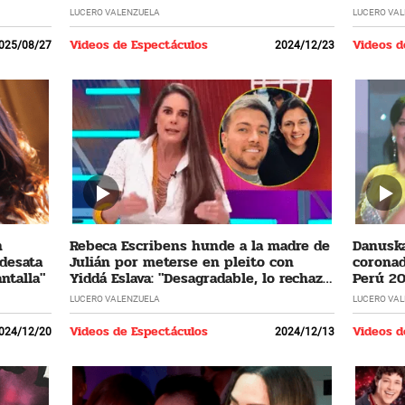
LUCERO VALENZUELA
LUCERO VA
Videos de Espectáculos
Videos d
025/08/27
2024/12/23
n
Rebeca Escribens hunde a la madre de
Danuska
 desata
Julián por meterse en pleito con
coronad
ntalla"
Yiddá Eslava: "Desagradable, lo rechazo
Perú 20
profundamente"
cumplir
LUCERO VALENZUELA
LUCERO VA
Videos de Espectáculos
Videos d
024/12/20
2024/12/13