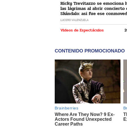
Ricky Trevitazzo se emociona 
las lágrimas al abrir concierto
Skándalo: asi fue ese conmove
momento
LUCERO VALENZUELA
Videos de Espectáculos
2