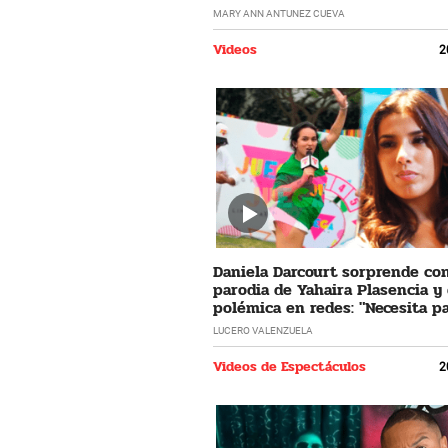
horrible"
MARY ANN ANTUNEZ CUEVA
Videos
2
Daniela Darcourt sorprende co
parodia de Yahaira Plasencia y
polémica en redes: "Necesita pa
LUCERO VALENZUELA
Videos de Espectáculos
2