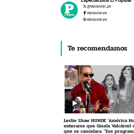
Espectáculos El Popular
@
elpopular_pe
elpopular.pe
elpopular.pe
Te recomendamos
Leslie Shaw HUNDE 'América Ho
enterarse que Gisela Valcárcel
que se cancelara: "Ese program