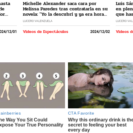
hasta
Michelle Alexander saca cara por
Luis Sá
 de
Melissa Paredes tras contratarla en su
en plen
dor
novela: "Yo la descubrí y ya era hora
que has
que regrese"
LUCERO VALENZUELA
LUCERO VA
Videos de Espectáculos
Videos d
024/12/01
2024/12/02