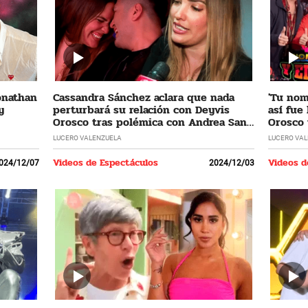
Jonathan
Cassandra Sánchez aclara que nada
'Tu nomb
y
perturbará su relación con Deyvis
así fue
Orosco tras polémica con Andrea San
Orosco 
Martín
LUCERO VALENZUELA
LUCERO VA
Videos de Espectáculos
Videos d
024/12/07
2024/12/03