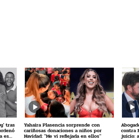
y' tras
Yahaira Plasencia sorprende con
Abogado
 ordenó
cariñosas donaciones a niños por
contra 
a es
Navidad: "Me vi reflejada en ellos"
juicio: