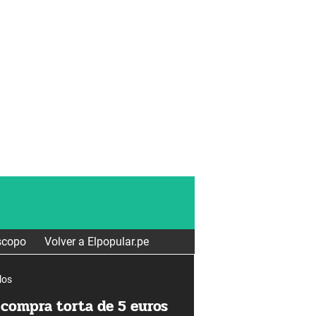
scopo
Volver a Elpopular.pe
los
compra torta de 5 euros