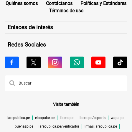
Quiénes somos
Contáctanos
Políticas y Estándares
Términos de uso
Enlaces de interés
Redes Sociales
Visita también
larepublica.pe
elpopular.pe
libero.pe
libero.pe/esports
wapa.pe
buenazo.pe
larepublica.pe/verificador
lrmas.larepublica.pe