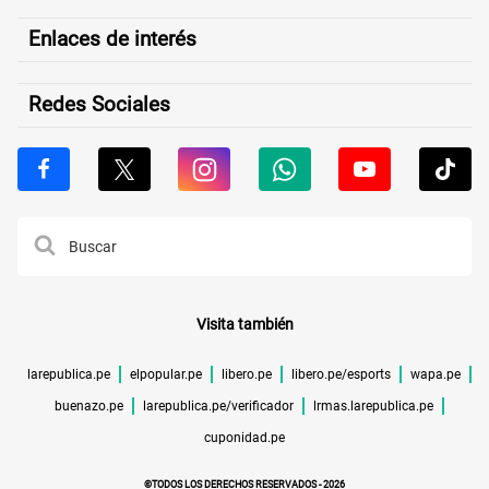
Enlaces de interés
Redes Sociales
Visita también
larepublica.pe
elpopular.pe
libero.pe
libero.pe/esports
wapa.pe
buenazo.pe
larepublica.pe/verificador
lrmas.larepublica.pe
cuponidad.pe
©TODOS LOS DERECHOS RESERVADOS -
2026