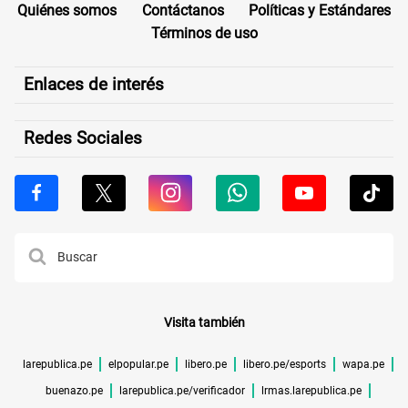
Quiénes somos
Contáctanos
Políticas y Estándares
Términos de uso
Enlaces de interés
Redes Sociales
Visita también
larepublica.pe
elpopular.pe
libero.pe
libero.pe/esports
wapa.pe
buenazo.pe
larepublica.pe/verificador
lrmas.larepublica.pe