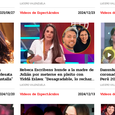
LUCERO VALENZUELA
LUCERO VA
Videos de Espectáculos
Videos d
025/08/27
2024/12/23
n
Rebeca Escribens hunde a la madre de
Danuska
 desata
Julián por meterse en pleito con
coronad
ntalla"
Yiddá Eslava: "Desagradable, lo rechazo
Perú 20
profundamente"
cumplir
LUCERO VALENZUELA
LUCERO VA
Videos de Espectáculos
Videos d
024/12/20
2024/12/13