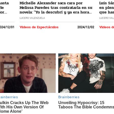
hasta
Michelle Alexander saca cara por
Luis Sá
 de
Melissa Paredes tras contratarla en su
en plen
dor
novela: "Yo la descubrí y ya era hora
que has
que regrese"
LUCERO VALENZUELA
LUCERO VA
Videos de Espectáculos
Videos d
024/12/01
2024/12/02