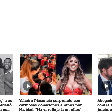
y' tras
Yahaira Plasencia sorprende con
Abogado
 ordenó
cariñosas donaciones a niños por
contra 
a es
Navidad: "Me vi reflejada en ellos"
juicio: