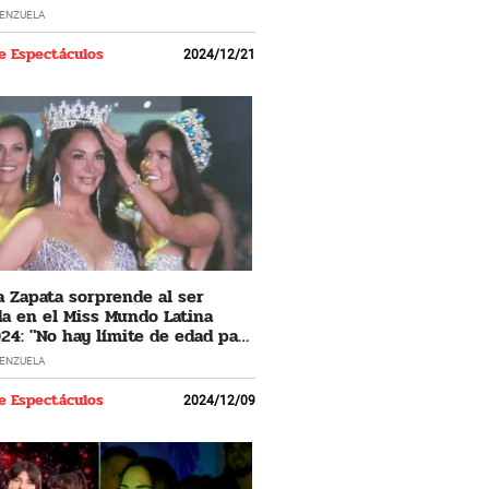
LENZUELA
e Espectáculos
2024/12/21
 Zapata sorprende al ser
a en el Miss Mundo Latina
24: "No hay límite de edad para
 los sueños"
LENZUELA
e Espectáculos
2024/12/09