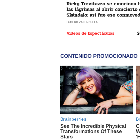
Ricky Trevitazzo se emociona 
las lágrimas al abrir concierto
Skándalo: asi fue ese conmove
momento
LUCERO VALENZUELA
Videos de Espectáculos
2