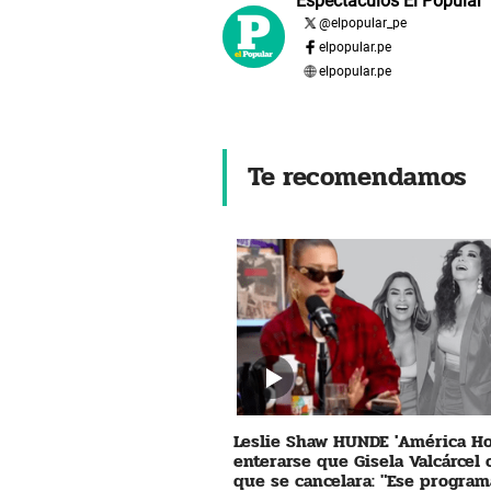
Espectáculos El Popular
@
elpopular_pe
elpopular.pe
elpopular.pe
Te recomendamos
Leslie Shaw HUNDE 'América Ho
enterarse que Gisela Valcárcel
que se cancelara: "Ese program