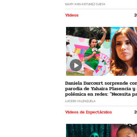
horrible"
MARY ANN ANTUNEZ CUEVA
Videos
2
Daniela Darcourt sorprende co
parodia de Yahaira Plasencia y
polémica en redes: "Necesita pa
LUCERO VALENZUELA
Videos de Espectáculos
2