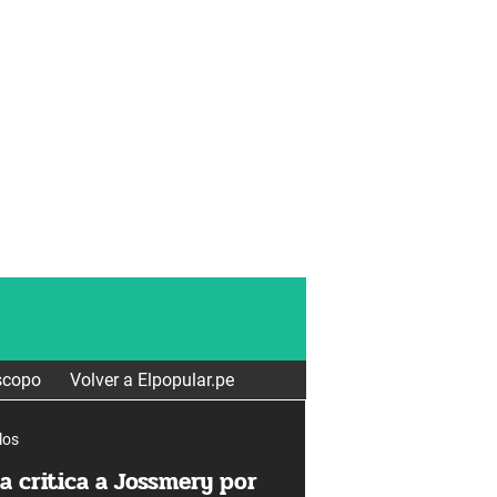
scopo
Volver a Elpopular.pe
los
a critica a Jossmery por