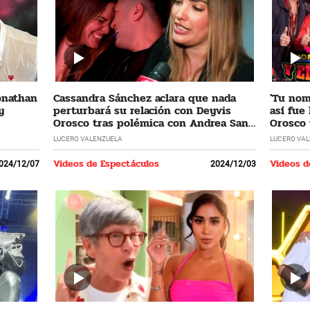
Jonathan
Cassandra Sánchez aclara que nada
'Tu nomb
y
perturbará su relación con Deyvis
así fue
Orosco tras polémica con Andrea San
Orosco 
Martín
LUCERO VALENZUELA
LUCERO VA
Videos de Espectáculos
Videos d
024/12/07
2024/12/03