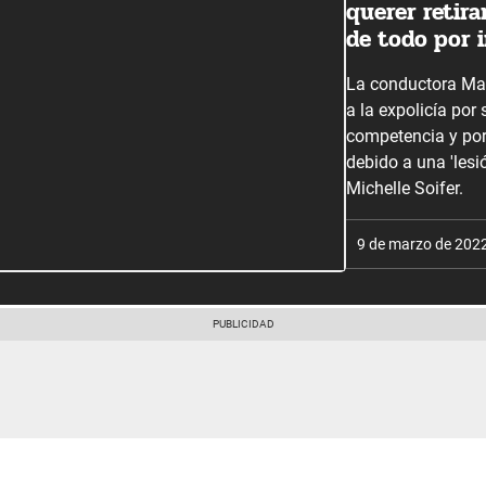
querer retira
de todo por 
La conductora Mag
a la expolicía por 
competencia y por 
debido a una 'les
Michelle Soifer.
9 de marzo de 202