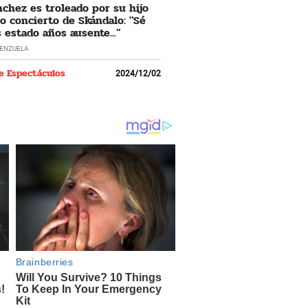
nchez es troleado por su hijo
o concierto de Skándalo: "Sé
 estado años ausente..."
LENZUELA
e Espectáculos
2024/12/02