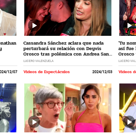
Jonathan
Cassandra Sánchez aclara que nada
'Tu nomb
y
perturbará su relación con Deyvis
así fue
Orosco tras polémica con Andrea San
Orosco 
Martín
LUCERO VALENZUELA
LUCERO VA
Videos de Espectáculos
Videos d
024/12/07
2024/12/03