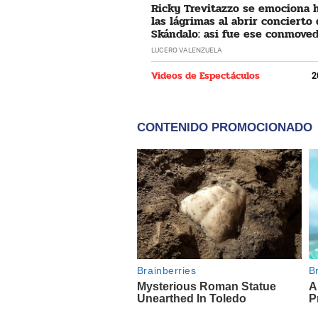
Ricky Trevitazzo se emociona 
las lágrimas al abrir concierto
Skándalo: asi fue ese conmove
momento
LUCERO VALENZUELA
Videos de Espectáculos
2