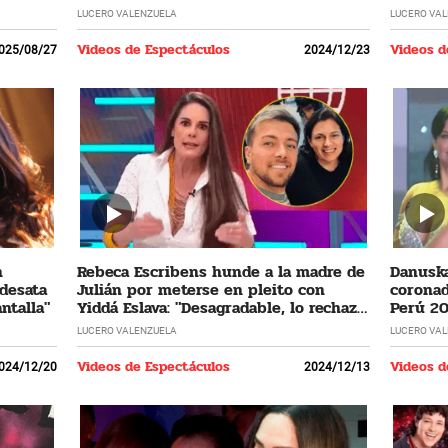
LUCERO VALENZUELA
LUCERO VA
Videos de Espectáculos
Videos d
025/08/27
2024/12/23
n
Rebeca Escribens hunde a la madre de
Danuska
 desata
Julián por meterse en pleito con
coronad
ntalla"
Yiddá Eslava: "Desagradable, lo rechazo
Perú 20
profundamente"
cumplir
LUCERO VALENZUELA
LUCERO VA
Videos de Espectáculos
Videos d
024/12/20
2024/12/13