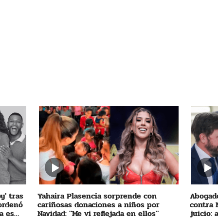
y' tras
Yahaira Plasencia sorprende con
Abogado
 ordenó
cariñosas donaciones a niños por
contra 
a es
Navidad: "Me vi reflejada en ellos"
juicio: