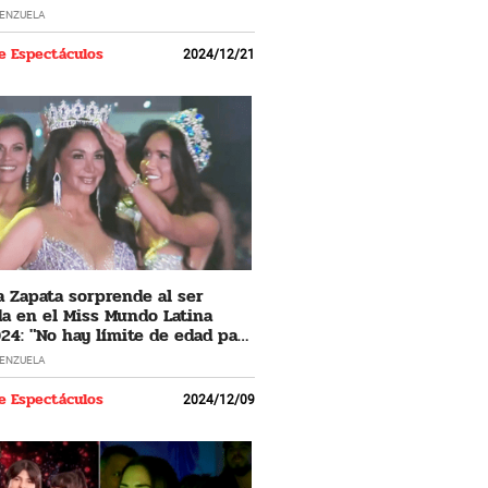
LENZUELA
e Espectáculos
2024/12/21
 Zapata sorprende al ser
a en el Miss Mundo Latina
24: "No hay límite de edad para
 los sueños"
LENZUELA
e Espectáculos
2024/12/09