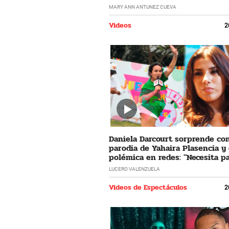
horrible"
MARY ANN ANTUNEZ CUEVA
Videos
2
Daniela Darcourt sorprende co
parodia de Yahaira Plasencia y
polémica en redes: "Necesita pa
LUCERO VALENZUELA
Videos de Espectáculos
2