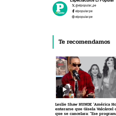
Espectáculos El Popular
@
elpopular_pe
elpopular.pe
elpopular.pe
Te recomendamos
Leslie Shaw HUNDE 'América Ho
enterarse que Gisela Valcárcel
que se cancelara: "Ese program