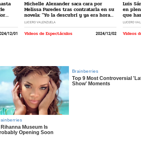
hasta
Michelle Alexander saca cara por
Luis Sá
 de
Melissa Paredes tras contratarla en su
en plen
dor
novela: "Yo la descubrí y ya era hora
que has
que regrese"
LUCERO VALENZUELA
LUCERO VA
Videos de Espectáculos
Videos d
024/12/01
2024/12/02