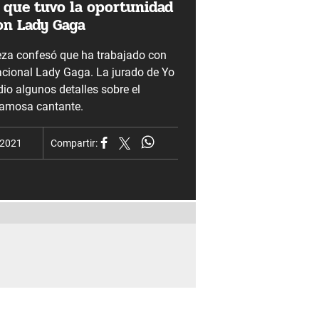
ó que tuvo la oportunidad
con Lady Gaga
leza confesó que ha trabajado con
nacional Lady Gaga. La jurado de Yo
dio algunos detalles sobre el
famosa cantante.
 2021
Compartir: