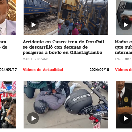
ara
Accidente en Cusco: tren de PeruRail
Madre e
o de
se descarrilló con decenas de
que sub
pasajeros a bordo en Ollantaytambo
interna
MADELEY LOZANO
ENZO TORR
Videos de Actualidad
Videos d
024/09/17
2024/09/10