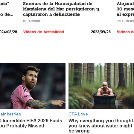
cado”
Serenos de la Municipalidad de
Alejand
Magdalena del Mar persiguieron y
30 mese
ro de
capturaron a delincuente
el expr
REDACCIÓN EP
OMAR CHIR
Videos de Actualidad
Videos d
024/08/28
2023/09/28