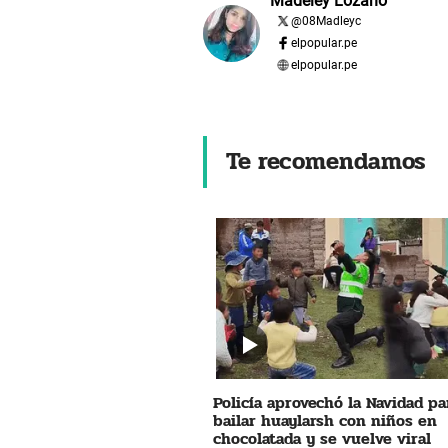
Madeley Lozano
@
08Madleyc
elpopular.pe
elpopular.pe
Te recomendamos
Policía aprovechó la Navidad pa
bailar huaylarsh con niños en
chocolatada y se vuelve viral