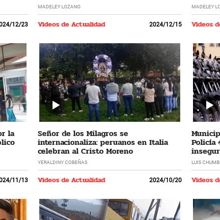
MADELEY LOZANO
MADELEY L
Videos de Actualidad
Videos d
024/12/23
2024/12/15
r la
Señor de los Milagros se
Municip
lico
internacionaliza: peruanos en Italia
Policía
celebran al Cristo Moreno
insegur
YERALDINY COBEÑAS
LUIS CHUMB
Videos de Actualidad
Videos d
024/11/13
2024/10/20