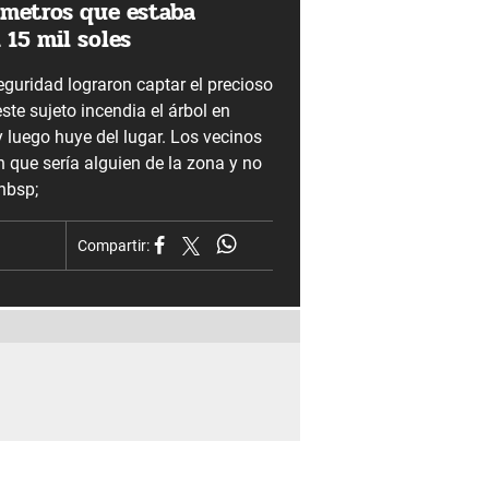
 metros que estaba
 15 mil soles
guridad lograron captar el precioso
te sujeto incendia el árbol en
y luego huye del lugar. Los vecinos
 que sería alguien de la zona y no
nbsp;
Compartir: