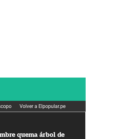
scopo
Volver a Elpopular.pe
d
ombre quema árbol de