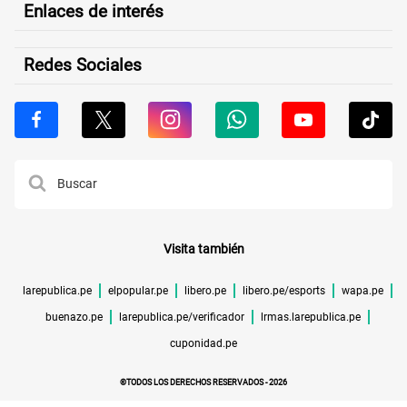
Enlaces de interés
Redes Sociales
Visita también
larepublica.pe
elpopular.pe
libero.pe
libero.pe/esports
wapa.pe
buenazo.pe
larepublica.pe/verificador
lrmas.larepublica.pe
cuponidad.pe
©TODOS LOS DERECHOS RESERVADOS -
2026