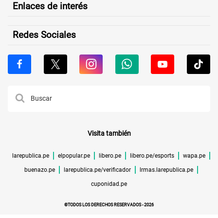
Enlaces de interés
Redes Sociales
Visita también
larepublica.pe
elpopular.pe
libero.pe
libero.pe/esports
wapa.pe
buenazo.pe
larepublica.pe/verificador
lrmas.larepublica.pe
cuponidad.pe
©TODOS LOS DERECHOS RESERVADOS -
2026