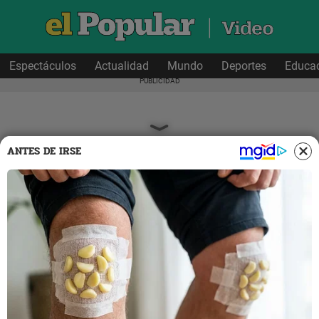
Espectáculos
Actualidad
Mundo
Deportes
Educa
ANTES DE IRSE