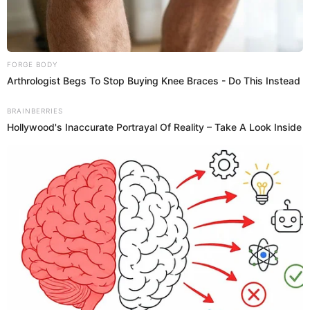
Videos
Mark Vito deja EN SHOCK tras anunciar el
'NACIMIENTO' de su primer bebé con Leslie
Echevarría: "Se parece a mí"
¡Se emocionó! El carismático Mark Vito causó un tremendo
revuelo al presentar de manera oficial a su nuevo "bebé" al
lado de su joven pareja, Leslie Echevarría. Lejos de tratarse
de una dulce espera real, el ahora influencer fitness
aprovechó su reciente viaje al oriente peruano para
trolearse de la peor manera a sí mismo al posar con un
tierno animalito de la región. “Al fin nació mi bebé y se
parece mucho a mí”, escribió el gringo sosteniendo
cariñosamente en su pecho a un pequeño oso perezoso.