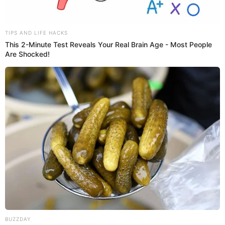
5 de julio de 2026
Compartir:
Mary Ann Antunez Cueva
@
ann_mary3
elpopular.pe
elpopular.pe
05 Jul 2026 | 16:59 h
Actualizado
05 Jul 2026 | 16:59 h