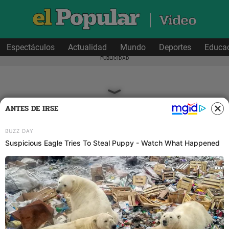
Espectáculos
Actualidad
Mundo
Deportes
Educa
ANTES DE IRSE