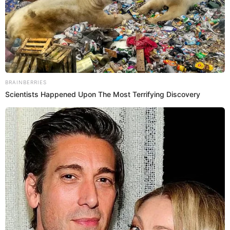
Videos
Alejandra Baigorria sorprende al mostrar
el ALBERGUE para ANIMALES que ayudó a
reconstruir: "Nos tomó mucho tiempo"
Alejandra Baigorria cumplió con su palabra y presentó el
albergue para animalitos 'Escuadrón 4 patas'
completamente remodelado. Según contó, su empresa
Agarra tu Gringa se encargó de ayudar a reconstruir la
casa que acoge a más de 60 gatitos y perritos. "Después
de mucho esfuerzo, el albergue ya está terminado y hoy
más de 60 perritos y gatitos cuentan con un espacio
renovado y más seguro", contó.
5 de julio de 2026
Compartir: