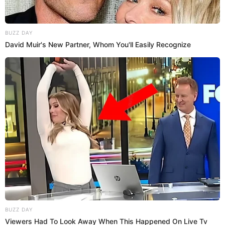
Antuane Calderón
@
antuanecalderon
elpopular.pe
elpopular.pe
05 Jul 2026 | 17:44 h
Actualizado
05 Jul 2026 | 17:44 h