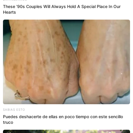
Antuane Calderón
@
antuanecalderon
elpopular.pe
elpopular.pe
02 Jul 2026 | 22:33 h
Actualizado
02 Jul 2026 | 22:33 h