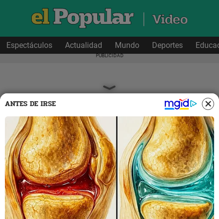
Espectáculos
Actualidad
Mundo
Deportes
Educa
ANTES DE IRSE