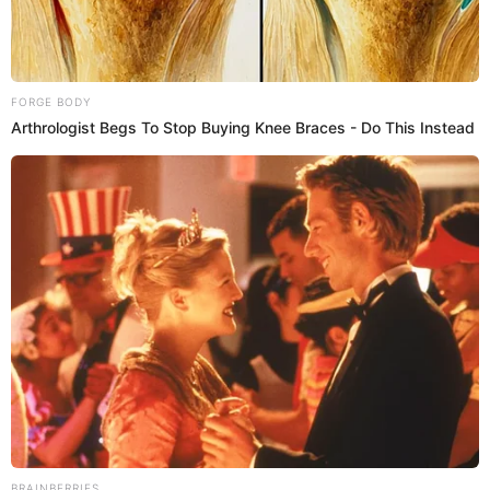
Videos
Vania Bludau rompe en llanto al anunciar
que sufrió DOLOROSA PÉRDIDA tras tomar
desgarradora decisión: "Difícil..."
Vania Bludau reveló en su cuenta de Instagram que sufrió
la dura pérdida de su mascota, que la acompañó por más
de 13 años. Sin embargo, tuvo que decidir dormir a su
amiga de cuatro patitas debido a su delicado estado de
salud, por lo que no pudo evitar romper en llanto.
2 de julio de 2026
Compartir: