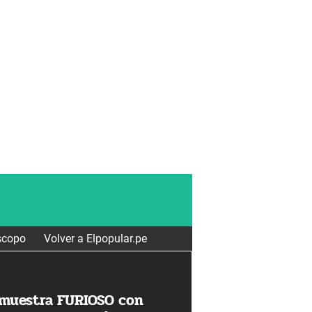
scopo
Volver a Elpopular.pe
 muestra FURIOSO con