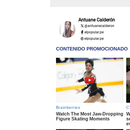
Antuane Calderón
@
antuanecalderon
elpopular.pe
elpopular.pe