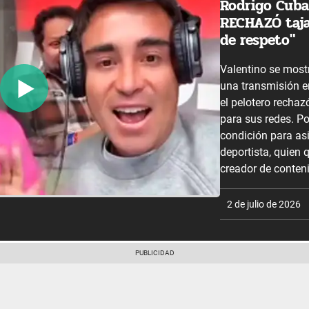
Rodrigo Cuba
RECHAZÓ taja
de respeto"
Valentino se most
una transmisión e
el pelotero rechaz
para sus redes. P
condición para asi
deportista, quien 
creador de conteni
2 de julio de 2026