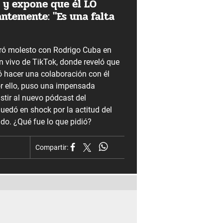
 y expone que él LO
ntemente: "Es una falta
ró molesto con Rodrigo Cuba en
n vivo de TikTok, donde reveló que
ó hacer una colaboración con él
or ello, puso una impensada
stir al nuevo pódcast del
quedó en shock por la actitud del
do. ¿Qué fue lo que pidió?
Compartir: