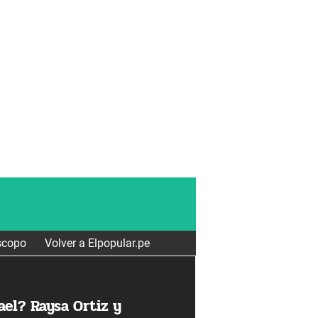
scopo
Volver a Elpopular.pe
ael? Raysa Ortiz y