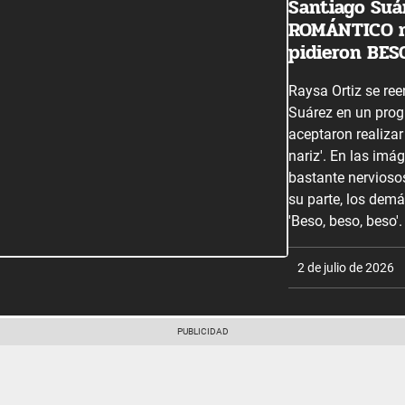
Santiago Suá
ROMÁNTICO m
pidieron BES
Raysa Ortiz se re
Suárez en un pro
aceptaron realizar
nariz'. En las imá
bastante nervioso
su parte, los demá
'Beso, beso, beso
2 de julio de 2026