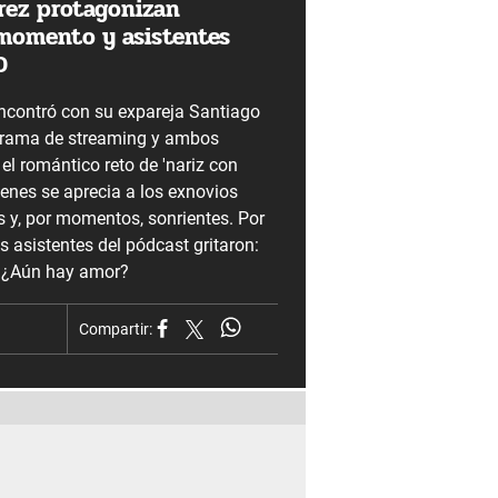
rez protagonizan
omento y asistentes
O
encontró con su expareja Santiago
grama de streaming y ambos
 el romántico reto de 'nariz con
genes se aprecia a los exnovios
s y, por momentos, sonrientes. Por
s asistentes del pódcast gritaron:
'. ¿Aún hay amor?
Compartir: