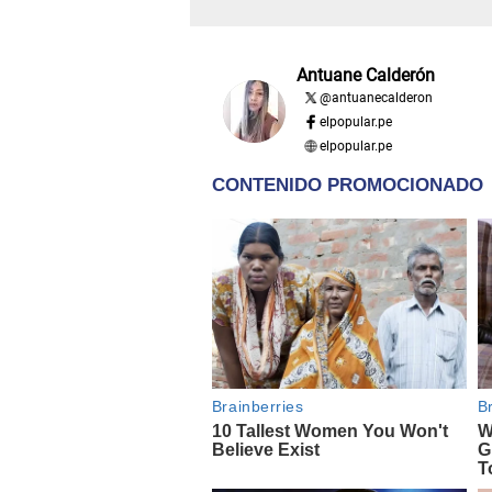
Antuane Calderón
@
antuanecalderon
elpopular.pe
elpopular.pe