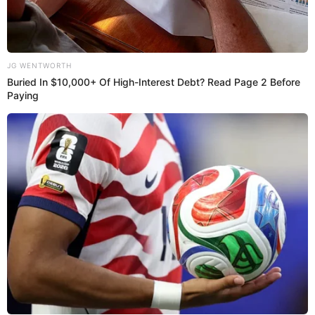
Videos
Mónica Torres dice SU VERDAD tras ser
expuesta por dar SOBRAS de comida a las
'Víboras' en ‘La granja VIP’: ¿Qué dijo?
Mónica Torres fue cuestionada en el programa de
streaming 'Q’Bochinche' sobre el polémico momento que
protagonizó en el programa 'La granja VIP', cuando dejó
las sobras de un almuerzo para que luego se las comieran
las integrantes de las 'Víboras', entre ellas Shirley Arica y
Samahara Lobatón. Sin embargo, la actriz negó que haya
sido para ellas. ¿Será verdad?
17 de junio de 2026
Compartir: