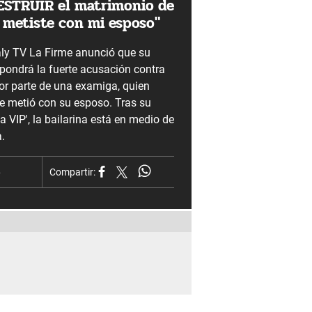
ESTRUIR el matrimonio de
e metiste con mi esposo"
ly TV La Firme anunció que su
pondrá la fuerte acusación contra
or parte de una examiga, quien
se metió con su esposo. Tras su
a VIP', la bailarina está en medio de
.
6
Compartir: