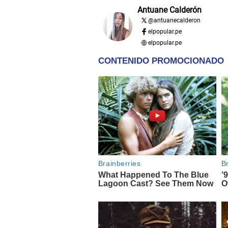
Antuane Calderón
@
antuanecalderon
elpopular.pe
elpopular.pe