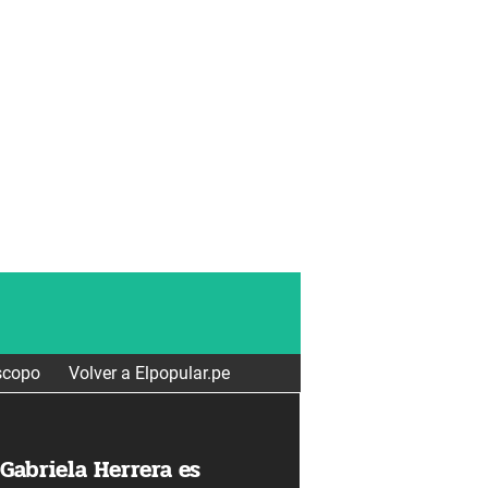
scopo
Volver a Elpopular.pe
Gabriela Herrera es