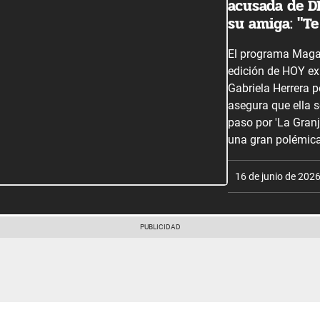
acusada de D
su amiga: "T
El programa Maga
edición de HOY ex
Gabriela Herrera p
asegura que ella 
paso por 'La Granj
una gran polémica
16 de junio de 202